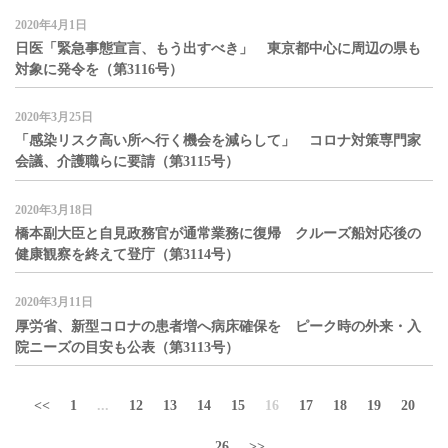
2020年4月1日
日医「緊急事態宣言、もう出すべき」 東京都中心に周辺の県も
対象に発令を（第3116号）
2020年3月25日
「感染リスク高い所へ行く機会を減らして」 コロナ対策専門家
会議、介護職らに要請（第3115号）
2020年3月18日
橋本副大臣と自見政務官が通常業務に復帰 クルーズ船対応後の
健康観察を終えて登庁（第3114号）
2020年3月11日
厚労省、新型コロナの患者増へ病床確保を ピーク時の外来・入
院ニーズの目安も公表（第3113号）
<<
1
...
12
13
14
15
16
17
18
19
20
...
26
>>