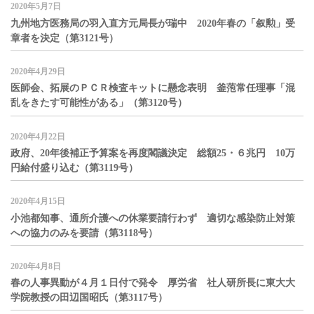
2020年5月7日
九州地方医務局の羽入直方元局長が瑞中 2020年春の「叙勲」受
章者を決定（第3121号）
2020年4月29日
医師会、拓展のＰＣＲ検査キットに懸念表明 釜萢常任理事「混
乱をきたす可能性がある」（第3120号）
2020年4月22日
政府、20年後補正予算案を再度閣議決定 総額25・６兆円 10万
円給付盛り込む（第3119号）
2020年4月15日
小池都知事、通所介護への休業要請行わず 適切な感染防止対策
への協力のみを要請（第3118号）
2020年4月8日
春の人事異動が４月１日付で発令 厚労省 社人研所長に東大大
学院教授の田辺国昭氏（第3117号）