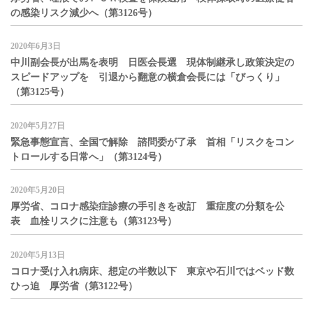
の感染リスク減少へ（第3126号）
2020年6月3日
中川副会長が出馬を表明 日医会長選 現体制継承し政策決定の
スピードアップを 引退から翻意の横倉会長には「びっくり」
（第3125号）
2020年5月27日
緊急事態宣言、全国で解除 諮問委が了承 首相「リスクをコン
トロールする日常へ」（第3124号）
2020年5月20日
厚労省、コロナ感染症診療の手引きを改訂 重症度の分類を公
表 血栓リスクに注意も（第3123号）
2020年5月13日
コロナ受け入れ病床、想定の半数以下 東京や石川ではベッド数
ひっ迫 厚労省（第3122号）