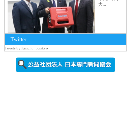
大...
Twitter
Tweets by Kancho_bunkyo
2026年8月5日
更新
農工大で大
学院生のト
ークセッシ
ョンに...
2026年8月3日
更新