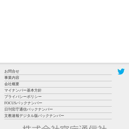
秋田大に設
置されたフ
ォトスポッ
ト （8...
2026年7月31
お問合せ
日更新
事業内容
登録有形文
会社概要
化財となっ
マイナンバー基本方針
た東北大植
プライバシーポリシー
物園八...
FOCUSバックナンバー
日刊官庁通信バックナンバー
文教速報デジタル版バックナンバー