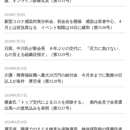
援、オンライン診療言及（第3131号）
2020年7月8日
新型コロナ感染対策分科会、初会合を開催 感染は若者中心、４
月とは状況異なる イベント制限は10日に緩和（第3130号）
2020年7月1日
日医、中川氏が新会長 ８年ぶりの交代に 「圧力に負けない、
もの言える組織目指す」（第3129号）
2020年6月24日
介護・障害福祉職へ最大20万円の給付金 今月末までに勤務10日
以上が条件 厚労省（第3128号）
2020年6月17日
横倉氏「トップ交代によるロスを排除する」 都内会見で会長選
出馬への意気込みを表明（第3127号）
2020年6月10日
厚労省、唾液でのＰＣＲ検査を保険適用 検体採取時の医療従者