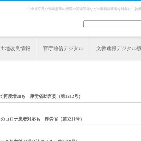
中央省庁及び都道府県の機関や関連団体などの事務従事者を対象に、執
土地改良情報
官庁通信デジタル
文教速報デジタル
で再度増加も 厚労省助言委（第3212号）
コロナ患者対応も 厚労省（第3211号）