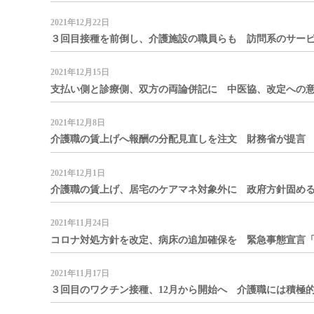
2021年12月22日
３回目接種を前倒し、介護施設の職員らも 訪問系のサービス
2021年12月15日
支払い側と診療側、双方の両論併記に 中医協、改定への意見
2021年12月8日
介護職の賃上げへ報酬の分配見直しを注文 財務省が提言 処
2021年12月1日
介護職の賃上げ、居宅のケアマネ対象外に 政府方針固める 
2021年11月24日
コロナ対処方針を改定、病床の追加確保を 緊急事態宣言「レ
2021年11月17日
３回目のワクチン接種、12月から開始へ 介護職には積極的