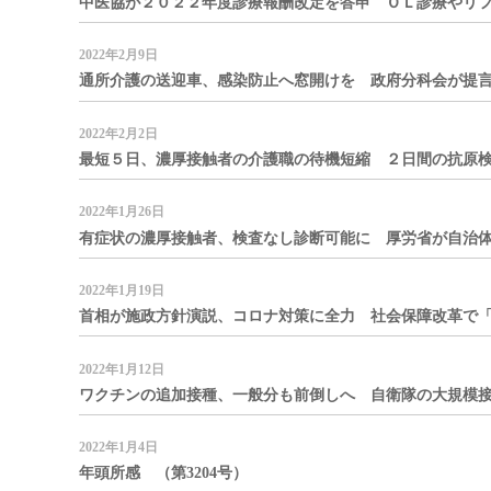
中医協が２０２２年度診療報酬改定を答申 ＯＬ診療やリフィ
2022年2月9日
通所介護の送迎車、感染防止へ窓開けを 政府分科会が提言 
2022年2月2日
最短５日、濃厚接触者の介護職の待機短縮 ２日間の抗原検査
2022年1月26日
有症状の濃厚接触者、検査なし診断可能に 厚労省が自治体へ
2022年1月19日
首相が施政方針演説、コロナ対策に全力 社会保障改革で「若
2022年1月12日
ワクチンの追加接種、一般分も前倒しへ 自衛隊の大規模接種
2022年1月4日
年頭所感 （第3204号）