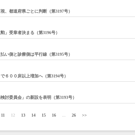
、都道府県ごとに判断（第3197号）
」受章者決まる（第3196号）
い側と診療側は平行線（第3195号）
６００床以上増加へ（第3194号）
討委員会」の新設を表明（第3193号）
11
12
13
14
15
16
...
26
>>