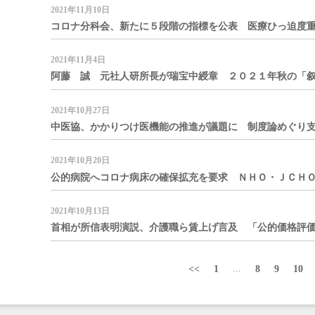
2021年11月10日
コロナ分科会、新たに５段階の指標を公表 医療ひっ迫度重視
2021年11月4日
阿藤 誠 元社人研所長が瑞宝中綬章 ２０２１年秋の「叙勲
2021年10月27日
中医協、かかりつけ医機能の推進が議題に 制度論めぐり支払
2021年10月20日
公的病院へコロナ病床の確保拡充を要求 ＮＨＯ・ＪＣＨＯで
2021年10月13日
首相が所信表明演説、介護職ら賃上げ言及 「公的価格評価検
<<
1
...
8
9
10