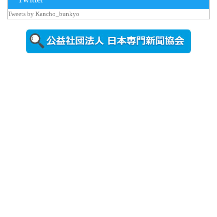
更新
Tweets by Kancho_bunkyo
秋田大に設
置されたフ
ォトスポッ
ト （8...
2026年7月31
日更新
登録有形文
化財となっ
た東北大植
物園八...