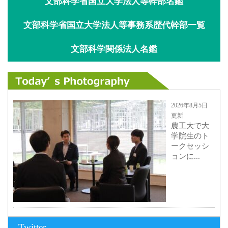
文部科学省国立大学法人等幹部名鑑
文部科学省国立大学法人等事務系歴代幹部一覧
文部科学関係法人名鑑
2026年8月5日
更新
農工大で大
学院生のト
ークセッシ
ョンに...
2026年8月3日
Twitter