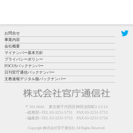
2026年7月29
日更新
県警等と大
規模災害時
お問合せ
連携協定を
事業内容
締結し...
会社概要
マイナンバー基本方針
プライバシーポリシー
FOCUSバックナンバー
日刊官庁通信バックナンバー
文教速報デジタル版バックナンバー
2026年7月27
日更新
教育学部と
政経学部の
〒101-0041 東京都千代田区神田須田町2-13-14
来春開設決
--総務部--TEL 03-3251-5751 FAX 03-3251-5753
--編集部--TEL 03-3251-5755 FAX 03-3251-5754
定を祝...
Copyright 株式会社官庁通信社 All Rights Reserved.