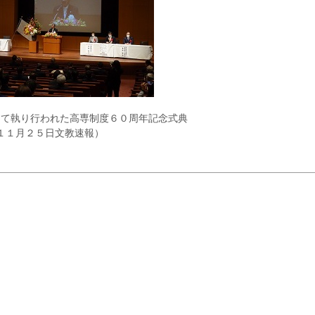
して執り行われた高専制度６０周年記念式典
１１月２５日文教速報）