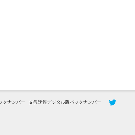
2026年8月5日更新
農工大で大学院生のトークセッション
に...
ックナンバー
文教速報デジタル版バックナンバー