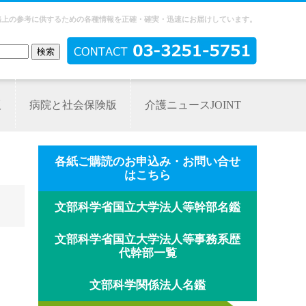
務上の参考に供するための各種情報を正確・確実・迅速にお届けしています。
版
病院と社会保険版
介護ニュースJOINT
各紙ご購読のお申込み・お問い合せ
はこちら
文部科学省国立大学法人等幹部名鑑
文部科学省国立大学法人等事務系歴
代幹部一覧
文部科学関係法人名鑑