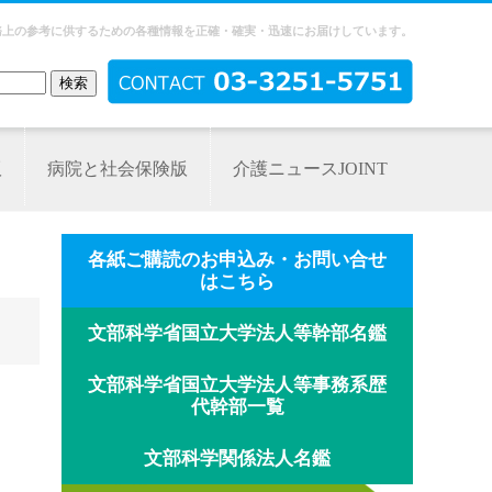
務上の参考に供するための各種情報を正確・確実・迅速にお届けしています。
版
病院と社会保険版
介護ニュースJOINT
各紙ご購読のお申込み・お問い合せ
はこちら
文部科学省国立大学法人等幹部名鑑
文部科学省国立大学法人等事務系歴
代幹部一覧
文部科学関係法人名鑑