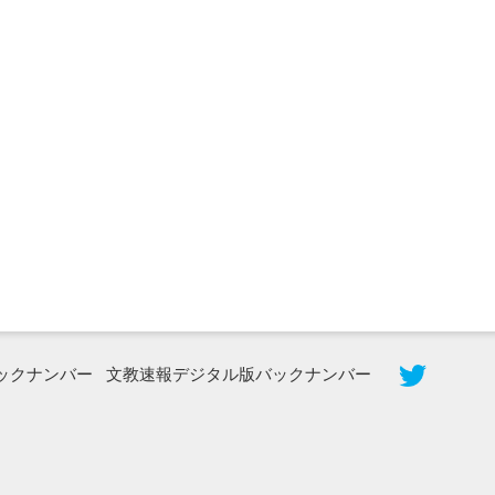
2026年8月5日更新
農工大で大学院生のトークセッション
に...
ックナンバー
文教速報デジタル版バックナンバー