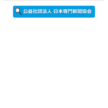
2026年8月5日
更新
農工大で大
学院生のト
ークセッシ
ョンに...
2026年8月3日
更新
秋田大に設
置されたフ
ォトスポッ
ト （8...