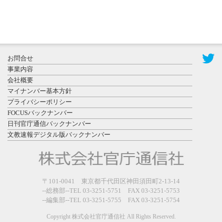
2026年7月31
お問合せ
日更新
事業内容
登録有形文
会社概要
化財となっ
マイナンバー基本方針
た東北大植
プライバシーポリシー
物園八...
FOCUSバックナンバー
日刊官庁通信バックナンバー
文教速報デジタル版バックナンバー
2026年7月29
〒101-0041 東京都千代田区神田須田町2-13-14
日更新
--総務部--TEL 03-3251-5751 FAX 03-3251-5753
県警等と大
--編集部--TEL 03-3251-5755 FAX 03-3251-5754
規模災害時
連携協定を
Copyright 株式会社官庁通信社 All Rights Reserved.
締結し...