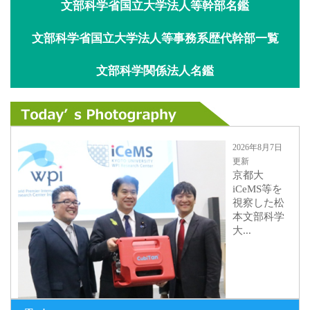
文部科学省国立大学法人等幹部名鑑
文部科学省国立大学法人等事務系歴代幹部一覧
文部科学関係法人名鑑
2026年8月7日
更新
京都大
iCeMS等を
視察した松
本文部科学
大...