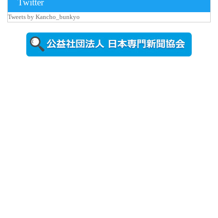
Twitter
Tweets by Kancho_bunkyo
2026年8月5日
更新
農工大で大
学院生のト
ークセッシ
ョンに...
2026年8月3日
更新
秋田大に設
置されたフ
ォトスポッ
ト （8...