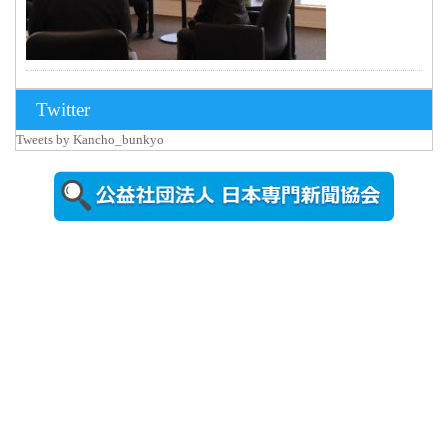
2026年8月3日
Twitter
更新
Tweets by Kancho_bunkyo
秋田大に設
置されたフ
ォトスポッ
ト （8...
2026年7月31
日更新
登録有形文
化財となっ