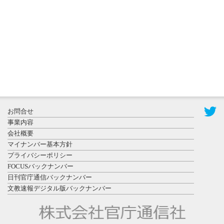
た東北大植
物園八...
2026年7月29
日更新
県警等と大
規模災害時
お問合せ
連携協定を
事業内容
締結し...
会社概要
マイナンバー基本方針
プライバシーポリシー
FOCUSバックナンバー
日刊官庁通信バックナンバー
文教速報デジタル版バックナンバー
2026年7月27
日更新