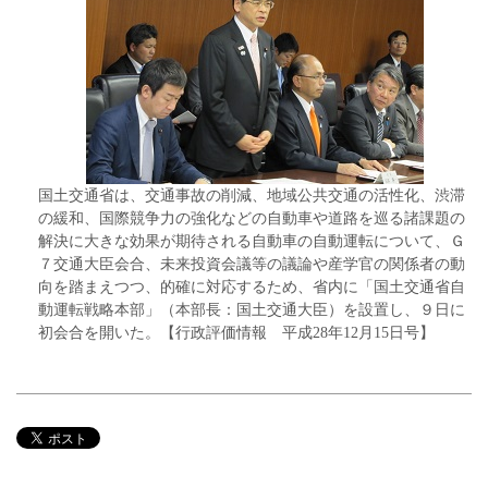
国土交通省は、交通事故の削減、地域公共交通の活性化、渋滞
の緩和、国際競争力の強化などの自動車や道路を巡る諸課題の
解決に大きな効果が期待される自動車の自動運転について、Ｇ
７交通大臣会合、未来投資会議等の議論や産学官の関係者の動
向を踏まえつつ、的確に対応するため、省内に「国土交通省自
動運転戦略本部」（本部長：国土交通大臣）を設置し、９日に
初会合を開いた。【行政評価情報 平成28年12月15日号】