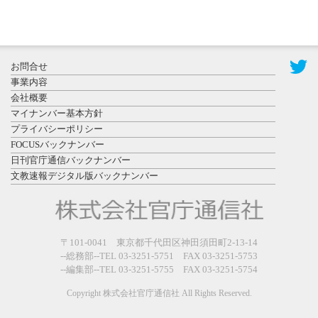
2026年7月31
お問合せ
日更新
事業内容
登録有形文
会社概要
化財となっ
マイナンバー基本方針
た東北大植
プライバシーポリシー
物園八...
FOCUSバックナンバー
日刊官庁通信バックナンバー
文教速報デジタル版バックナンバー
2026年7月29
〒101-0041 東京都千代田区神田須田町2-13-14
日更新
--総務部--TEL 03-3251-5751 FAX 03-3251-5753
県警等と大
--編集部--TEL 03-3251-5755 FAX 03-3251-5754
規模災害時
連携協定を
Copyright 株式会社官庁通信社 All Rights Reserved.
締結し...