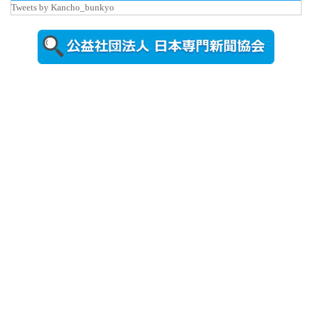
Tweets by Kancho_bunkyo
2026年8月5日
更新
農工大で大
学院生のト
ークセッシ
ョンに...
2026年8月3日
更新
秋田大に設
置されたフ
ォトスポッ
ト （8...