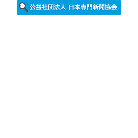
更新
農工大で大
学院生のト
ークセッシ
ョンに...
2026年8月3日
更新
秋田大に設
置されたフ
ォトスポッ
ト （8...