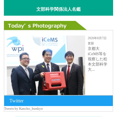
文部科学関係法人名鑑
2026年8月7日
更新
京都大
iCeMS等を
視察した松
本文部科学
大...
Twitter
Tweets by Kancho_bunkyo
2026年8月5日