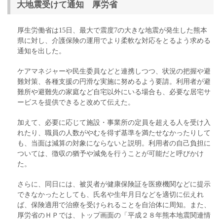
大地震受けて通知 厚労省
厚生労働省は15日、最大で震度7の大きな地震が発生した熊本
県に対し、介護保険の運用でより柔軟な対応をとるよう求める
通知を出した。
ケアマネジャーや民生委員などと連携しつつ、状況の把握や避
難対策、各種支援の円滑な実施に努めるよう要請。利用者が避
難所や避難先の家庭など自宅以外にいる場合も、必要な居宅サ
ービスを提供できると改めて伝えた。
加えて、必要に応じて施設・事業所の定員を超える人を受け入
れたり、職員の人数がやむを得ず基準を満たせなかったりして
も、当面は減算の対象にならないと説明。利用者の自己負担に
ついては、徴収の猶予や減免を行うことが可能だと呼びかけ
た。
さらに、同日には、被災者が健康保険証を医療機関などに提示
できなかったとしても、氏名や生年月日などを適切に伝えれ
ば、保険適用で治療を受けられることを自治体に周知。また、
厚労省のＨＰでは、トップ画面の「平成２８年熊本地震関連情