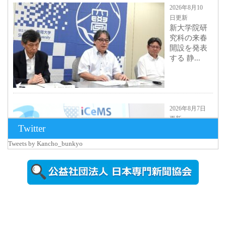
2026年8月10
日更新
新大学院研
究科の来春
開設を発表
する 静...
2026年8月7日
更新
Twitter
京都大
iCeMS等を
Tweets by Kancho_bunkyo
視察した松
本文部科学
大...