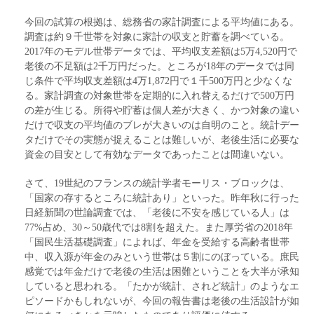
今回の試算の根拠は、総務省の家計調査による平均値にある。
調査は約９千世帯を対象に家計の収支と貯蓄を調べている。
2017年のモデル世帯データでは、平均収支差額は5万4,520円で
老後の不足額は2千万円だった。ところが18年のデータでは同
じ条件で平均収支差額は4万1,872円で１千500万円と少なくな
る。家計調査の対象世帯を定期的に入れ替えるだけで500万円
の差が生じる。所得や貯蓄は個人差が大きく、かつ対象の違い
だけで収支の平均値のブレが大きいのは自明のこと。統計デー
タだけでその実態が捉えることは難しいが、老後生活に必要な
資金の目安として有効なデータであったことは間違いない。
さて、19世紀のフランスの統計学者モーリス・ブロックは、
「国家の存するところに統計あり」といった。昨年秋に行った
日経新聞の世論調査では、「老後に不安を感じている人」は
77%占め、30～50歳代では8割を超えた。また厚労省の2018年
「国民生活基礎調査」によれば、年金を受給する高齢者世帯
中、収入源が年金のみという世帯は５割にのぼっている。庶民
感覚では年金だけで老後の生活は困難ということを大半が承知
していると思われる。「たかが統計、されど統計」のようなエ
ピソードかもしれないが、今回の報告書は老後の生活設計が如