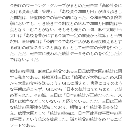
金融庁のワーキング・グループがまとめた報告書「高齢社会に
おける資産形成・管理」。「老後資金2000万円」が独り歩きし
た問題は、終盤国会での論争の的になった。令和最初の参院選
挙においても、引き続き年金制度との絡みで2000万円問題は争
点となり止むことがない。そもそも先月の上旬、麻生太郎担当
大臣は「老後を豊かにする金額で一定の前提から試算」と当初
釈明。最終的には「公的年金で老後生活がある程度賄えるとす
る政府の政策スタンスと異なる」として報告書の受理を拒否し
た。ただ、報告書に使われた統計データそのものを否定した訳
ではないようだ。
戦後の復興期、麻生氏の祖父である吉田茂総理大臣の統計に関
する発言である。終戦直後吉田は「餓死者が大勢出るため米国
から大量の食料を送るよう」GHQに訴えた。実際にはそのよう
な事態は起こらず、GHQから「日本の統計はでたらめだ」と詰
め寄られた。その際、吉田は「日本の統計が正確だったら、米
国とは戦争などしていない」と応えている。ただ、吉田は正確
な統計の重要性を認識しており、昭和２４年統計委員会を設
立。総理大臣として「統計の整備は、日本再建基礎事案中の基
礎事案」という信念を披露した。孫と祖父の統計をめぐるエピ
ソードである。