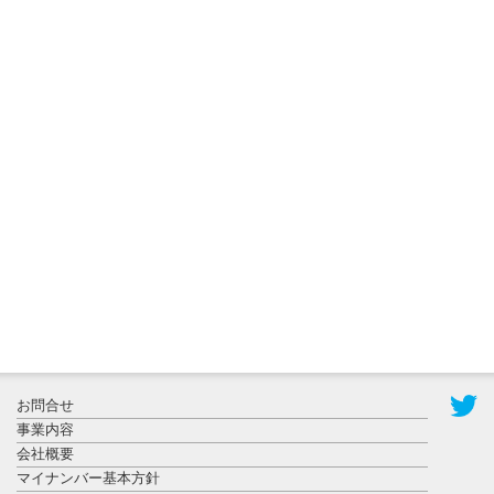
2026年8月5日
更新
農工大で大
学院生のト
ークセッシ
ョンに...
2026年8月3日
更新
秋田大に設
置されたフ
お問合せ
ォトスポッ
事業内容
ト （8...
会社概要
マイナンバー基本方針