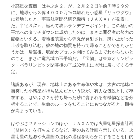
小惑星探査機「はやぶさ２」が、２月２２日午前７時２９分
に、地球から３億４０００万㌔㍍離れた小惑星『リュウグウ』
に着地したと、宇宙航空開発研究機構（ＪＡＸＡ）が発表し
た。半径３㍍と、極めて狭いランデブーポイント。この極小の
平地へのタッチダウンに成功したのは、まさに開発者の努力の
賜物といえる。着地後装置から弾丸が発射され、舞い上がった
土砂を取り込む。彼の地の物質を持って帰ることができたかど
うかは、帰還後、収納カプセルを開けてみるまでわからないと
のこと。まさに竜宮城の玉手箱だ。「宝物」は東京オリンピッ
ク・パラリンピック閉幕後の平成32年末に地球に戻ってくる予
定。
諸説あるが、現在、地球上にある生命体や水は、太古の地球に
衝突した小惑星が持ち込んだという説が、有力な仮説として存
在する。はやぶさ２が持ち帰った砂に含まれる有機物などを分
析することで、生命のルーツを知ることにもつながると、期待
が高まっている。
はやぶさ２ミッションのほか、ＪＡＸＡでは火星衛星探査計画
（ＭＭＸ）を打ち立てるなど、夢のある計画を示している。火
星衛星の起源や火星圏の進化の過程を明らかにすることを目的