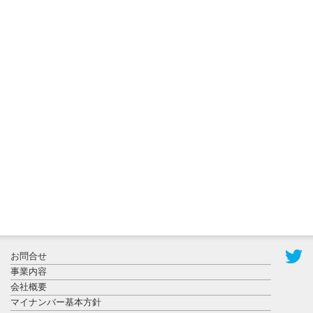
2026年8月3日
更新
秋田大に設
置されたフ
ォトスポッ
ト （8...
2026年7月31
お問合せ
日更新
事業内容
登録有形文
会社概要
化財となっ
マイナンバー基本方針
た東北大植