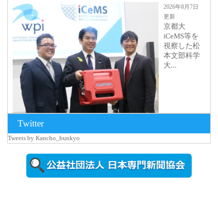
2026年8月7日
更新
京都大
iCeMS等を
視察した松
本文部科学
大...
Twitter
Tweets by Kancho_bunkyo
2026年8月5日
更新
農工大で大
学院生のト
ークセッシ
ョンに...