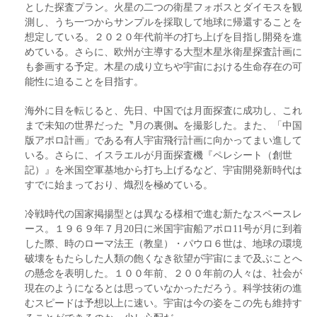
とした探査プラン。火星の二つの衛星フォボスとダイモスを観
測し、うち一つからサンプルを採取して地球に帰還することを
想定している。２０２０年代前半の打ち上げを目指し開発を進
めている。さらに、欧州が主導する大型木星氷衛星探査計画に
も参画する予定。木星の成り立ちや宇宙における生命存在の可
能性に迫ることを目指す。
海外に目を転じると、先日、中国では月面探査に成功し、これ
まで未知の世界だった〝月の裏側〟を撮影した。また、「中国
版アポロ計画」である有人宇宙飛行計画に向かってまい進して
いる。さらに、イスラエルが月面探査機『ペレシート（創世
記）』を米国空軍基地から打ち上げるなど、宇宙開発新時代は
すでに始まっており、熾烈を極めている。
冷戦時代の国家掲揚型とは異なる様相で進む新たなスペースレ
ース。１９６９年７月20日に米国宇宙船アポロ11号が月に到着
した際、時のローマ法王（教皇）・パウロ６世は、地球の環境
破壊をもたらした人類の飽くなき欲望が宇宙にまで及ぶことへ
の懸念を表明した。１００年前、２００年前の人々は、社会が
現在のようになるとは思っていなかっただろう。科学技術の進
むスピードは予想以上に速い。宇宙は今の姿をこの先も維持す