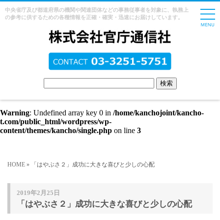
中央省庁及び都道府県の機関や関連団体などの事務従事者を対象に、執務上
の参考に供するための各種情報を正確・確実・迅速にお届けしています。
Warning
: Undefined array key 0 in
/home/kanchojoint/kancho-
t.com/public_html/wordpress/wp-
content/themes/kancho/single.php
on line
3
HOME
» 「はやぶさ２」成功に大きな喜びと少しの心配
2019年2月25日
「はやぶさ２」成功に大きな喜びと少しの心配