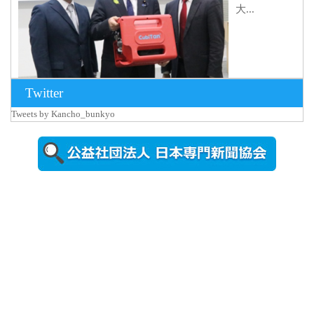
大...
Twitter
Tweets by Kancho_bunkyo
2026年8月5日
更新
農工大で大
学院生のト
ークセッシ
ョンに...
2026年8月3日
更新