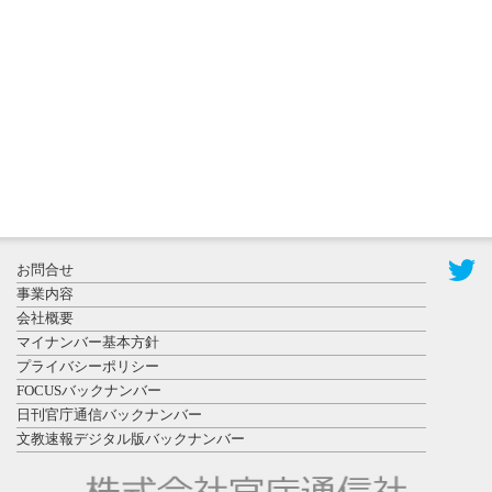
秋田大に設
置されたフ
ォトスポッ
ト （8...
2026年7月31
お問合せ
日更新
事業内容
登録有形文
会社概要
化財となっ
マイナンバー基本方針
た東北大植
プライバシーポリシー
物園八...
FOCUSバックナンバー
日刊官庁通信バックナンバー
文教速報デジタル版バックナンバー