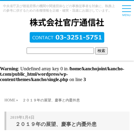
中央省庁及び都道府県の機関や関連団体などの事務従事者を対象に、執務上
の参考に供するための各種情報を正確・確実・迅速にお届けしています。
Warning
: Undefined array key 0 in
/home/kanchojoint/kancho-
t.com/public_html/wordpress/wp-
content/themes/kancho/single.php
on line
3
HOME
» ２０１９年の展望、慶事と内憂外患
2019年1月4日
２０１９年の展望、慶事と内憂外患