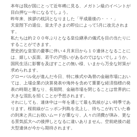
本年は我が国にとって近年稀に見る、メガトン級のイベントが
目白押な一年になるでしょう。
昨年来、挨拶の枕詞となりました「平成最後の・・・」
天皇陛下の退位、皇太子さまの即位によって5月に改元されま
す。
私たちは約２００年ぶりとなる皇位継承の儀式を目の当たりに
することができます。
歴史的な皇室の慶事に伴い４月末日から１０連休となることに
は、嬉しい反面、若干の戸惑いがあるのではないでしょうか。
国民生活に影響を及ぼすことの無い様、いまから万全な対策が
求められます。
グローバル化が進んだ今日、特に株式や為替の金融市場におい
ては、上場企業の決算発表や海外を含めて重要な経済指標の発
表の時期と重なり、長期間、金融市場を閉じることは世界的に
大きな混乱を招くことが予想されます。
それにしても、連休中は一年を通じて最も気候がよい時季であ
ります。桜前線がニッポン列島を北上し、待ちこがれていた春
の到来と共にお祝いムードが重なり、人々の消費が弾み、更な
る景気拡大への後押しとなるに違いありません。空前絶後の超
大型連休が今から期待されます。