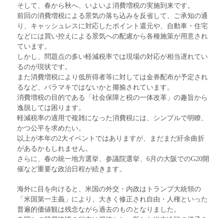
そして、春から秋へ、いよいよ消費増税の実施到来です。
前回の消費増税による景気の落ち込みを反省して、ご承知の通
り、キャッシュレスに対応したポイント還元や、自動車・住宅
などには買い控えによる景気への配慮から各種施策が用意され
ています。
しかし、問題点の多い軽減税率では現場の対応が相当遅れてい
るのが現状です。
また消費増税により低所得者等に対しては金券配布が予定され
るなど、バラマキではないかと揶揄されています。
消費増税の目的である「社会保障と税の一体改革」の趣旨から
逸脱しては困ります。
軽減税率の適用で複雑になった消費税には、シンプルで明瞭、
かつ公平を求めたい。
以上が本年の2大イベントではありますが、まだまだ紆余曲折
があるかもしれません。
さらに、春の統一地方選挙、参議院選挙、6月の大阪でのG20開
催など重要な政治日程が続きます。
海外に目を向けると、米国の外交・内政はトランプ大統領の
「米国第一主義」により、大きく修正され自由・人権といった
普遍的価値観は残念ながら過去のものとなりました。