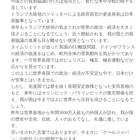
中国との貿易協議の行方は混沌とし、新たな米中冷戦の様子を
呈しています。
トランプ大統領のツイッターによる政府高官の更迭発表は日常
茶飯事となっています。
本年もトランプ大統領の気まぐれが世界の政治・経済を大きく
揺さぶることになるでしょう。近々開始される、我が国との貿
易協議の進展も目が離せない状況となっています。
タイムリミットが迫った英国のEU離脱問題、ドイツやフランス
の経済の低迷をはじめ、欧州全体の景気動向も気がかりであり
ます。一方世界各国ではポピュリズム、極左、極右運動などが
広がりを見せています。
このように世界各国での政治・経済が不安定な中で、日本だけ
が安泰とはいきません。
しかし、先進国では群を抜く長期安定政権となった安倍首相の
もと、来年にはオリンピック・パラリンピックの東京開催を控
え、我が国は今まで以上に世界から注目を浴びることになるで
しょう。
昨年は世界各地から年間3000万人超もの外国人が訪れ、我が国
の歴史や文化、伝統、人々のおもてなし、礼儀に接していま
す。
言い古された言葉ではありますが、今まさに「クールジャパ
ン」の総仕上げの時期であります。