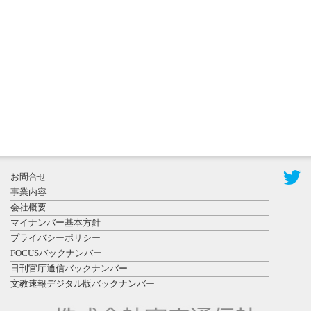
更新
秋田大に設
置されたフ
ォトスポッ
ト （8...
2026年7月31
お問合せ
日更新
事業内容
登録有形文
会社概要
化財となっ
マイナンバー基本方針
た東北大植
プライバシーポリシー
物園八...
FOCUSバックナンバー
日刊官庁通信バックナンバー
文教速報デジタル版バックナンバー