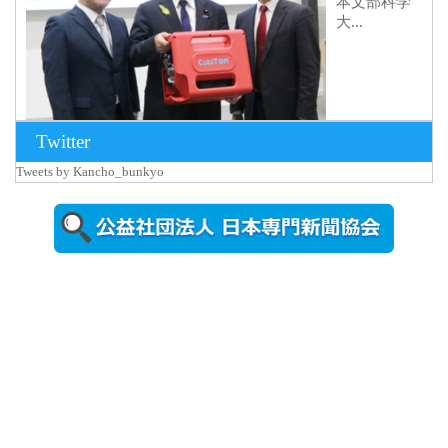
本文部科学
大...
Twitter
Tweets by Kancho_bunkyo
2026年8月5日
更新
農工大で大
学院生のト
ークセッシ
ョンに...
2026年8月3日