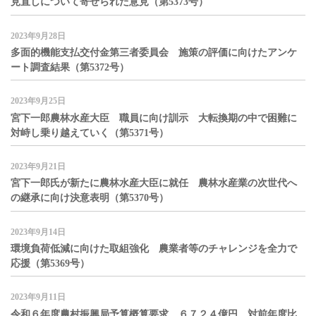
見直しについて寄せられた意見（第5373号）
2023年9月28日
多面的機能支払交付金第三者委員会 施策の評価に向けたアンケ
ート調査結果（第5372号）
2023年9月25日
宮下一郎農林水産大臣 職員に向け訓示 大転換期の中で困難に
対峙し乗り越えていく（第5371号）
2023年9月21日
宮下一郎氏が新たに農林水産大臣に就任 農林水産業の次世代へ
の継承に向け決意表明（第5370号）
2023年9月14日
環境負荷低減に向けた取組強化 農業者等のチャレンジを全力で
応援（第5369号）
2023年9月11日
令和６年度農村振興局予算概算要求 ６７２４億円、対前年度比