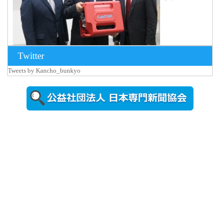
Twitter
Tweets by Kancho_bunkyo
2026年8月5日
更新
農工大で大
学院生のト
ークセッシ
ョンに...
2026年8月3日
更新
秋田大に設