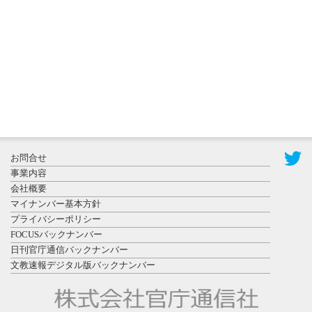
置されたフ
ォトスポッ
ト （8...
2026年7月31
お問合せ
日更新
事業内容
登録有形文
会社概要
化財となっ
マイナンバー基本方針
た東北大植
プライバシーポリシー
物園八...
FOCUSバックナンバー
日刊官庁通信バックナンバー
文教速報デジタル版バックナンバー