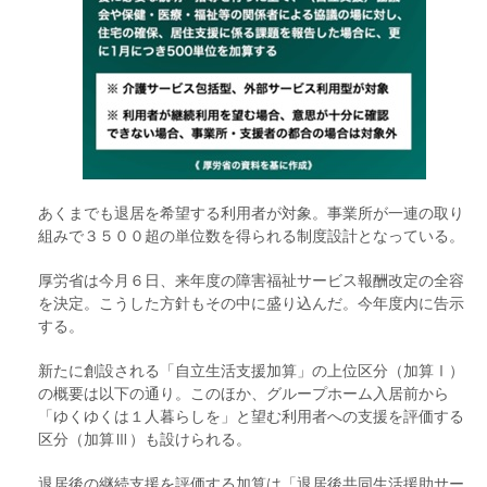
あくまでも退居を希望する利用者が対象。事業所が一連の取り
組みで３５００超の単位数を得られる制度設計となっている。
厚労省は今月６日、来年度の障害福祉サービス報酬改定の全容
を決定。こうした方針もその中に盛り込んだ。今年度内に告示
する。
新たに創設される「自立生活支援加算」の上位区分（加算Ⅰ）
の概要は以下の通り。このほか、グループホーム入居前から
「ゆくゆくは１人暮らしを」と望む利用者への支援を評価する
区分（加算Ⅲ）も設けられる。
退居後の継続支援を評価する加算は「退居後共同生活援助サー