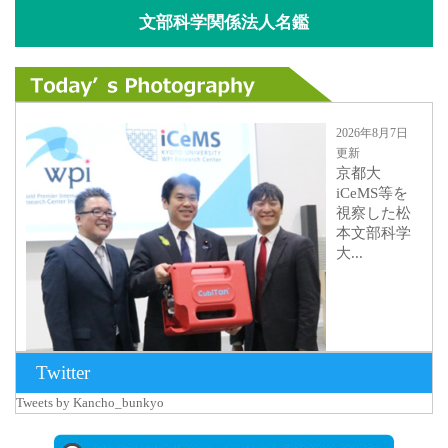
文部科学関係法人名鑑
2026年8月7日
更新
京都大
iCeMS等を
視察した松
本文部科学
大...
Twitter
Tweets by Kancho_bunkyo
2026年8月5日