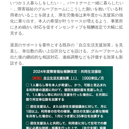
いつか１人暮らしをしたい − 。パートナーと一緒に暮らしたい
− 。障害福祉のグループホームにこうした願いを抱いている利
用者がいることを踏まえ、厚生労働省は来年度から支援策の強
化に乗り出す。本人の希望が叶うケースが増えるよう、事業所
にきめ細かい対応を促すインセンティブを報酬改定で大幅に拡
充する。
退居のサポートを要件とする既存の「自立生活支援加算」を見
直し、単位数の高い上位区分などを設ける。グループホームを
出た後の継続的な相談対応、連絡調整などを評価する加算も新
設する。