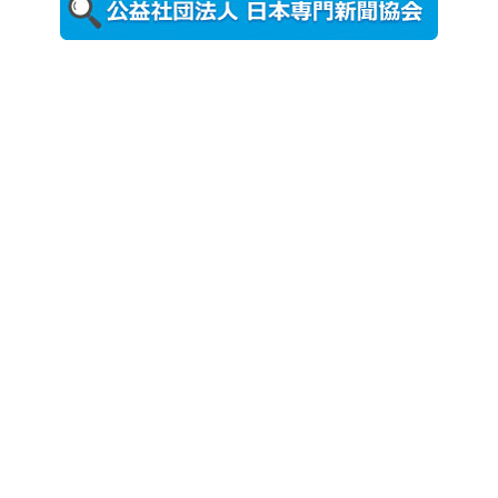
更新
農工大で大
学院生のト
ークセッシ
ョンに...
2026年8月3日
更新
秋田大に設
置されたフ
ォトスポッ
ト （8...