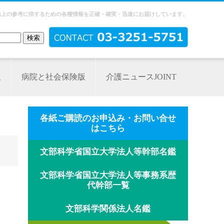
務上の参考に供するための各種情報を正確・確実・迅速にお届けしています。
版
病院と社会保険版
介護ニュースJOINT
各紙ご購読のお申込み・お問い合せ
はこちら
文部科学省国立大学法人等幹部名鑑
文部科学省国立大学法人等事務系歴
代幹部一覧
文部科学関係法人名鑑