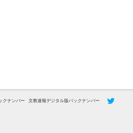
2026年8月3日更新
秋田大に設置されたフォトスポット
（8...
ックナンバー
文教速報デジタル版バックナンバー
2026年7月31日更新
登録有形文化財となった東北大植物園
八...