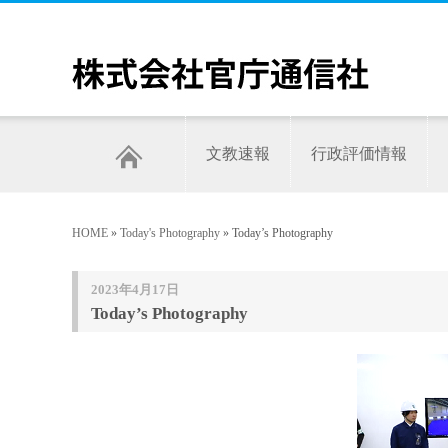
文教速報
行政評価情報
HOME
»
Today's Photography
» Today’s Photography
2023年4月17日
Today’s Photography