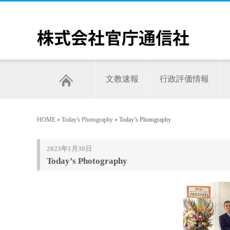
文教速報
行政評価情報
HOME
»
Today's Photography
» Today’s Photography
2023年1月30日
Today’s Photography