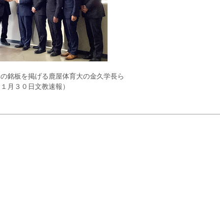
構の銘板を掲げる鹿屋体育大の金久学長ら
（１月３０日文教速報）