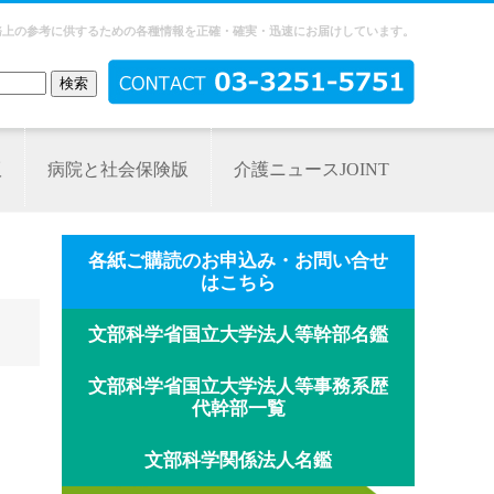
務上の参考に供するための各種情報を正確・確実・迅速にお届けしています。
版
病院と社会保険版
介護ニュースJOINT
各紙ご購読のお申込み・お問い合せ
はこちら
文部科学省国立大学法人等幹部名鑑
文部科学省国立大学法人等事務系歴
代幹部一覧
文部科学関係法人名鑑