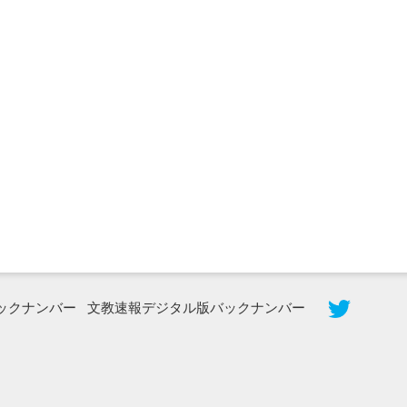
2026年8月5日更新
農工大で大学院生のトークセッション
に...
ックナンバー
文教速報デジタル版バックナンバー