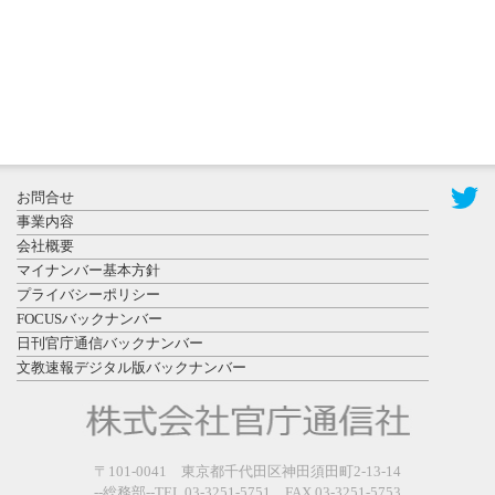
ト （8...
2026年7月31
お問合せ
日更新
事業内容
登録有形文
会社概要
化財となっ
マイナンバー基本方針
た東北大植
プライバシーポリシー
物園八...
FOCUSバックナンバー
日刊官庁通信バックナンバー
文教速報デジタル版バックナンバー
2026年7月29
〒101-0041 東京都千代田区神田須田町2-13-14
日更新
--総務部--TEL 03-3251-5751 FAX 03-3251-5753
県警等と大