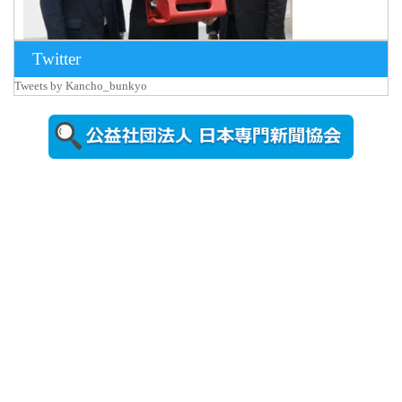
Twitter
Tweets by Kancho_bunkyo
2026年8月5日
更新
農工大で大
学院生のト
ークセッシ
ョンに...
2026年8月3日
更新
秋田大に設
置されたフ
ォトスポッ