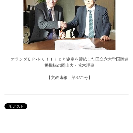
オランダＥＰ‐Ｎｕｆｆｉｃと協定を締結した国立六大学国際連
携機構の岡山大・荒木理事
【文教速報 第8271号】