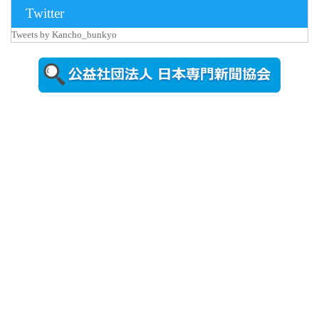
Twitter
Tweets by Kancho_bunkyo
2026年8月5日
更新
農工大で大
学院生のト
ークセッシ
ョンに...
2026年8月3日
更新
秋田大に設
置されたフ
ォトスポッ
ト （8...