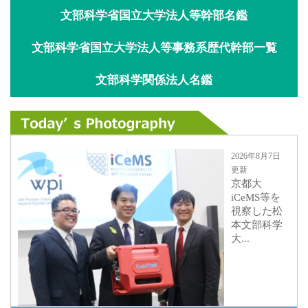
文部科学省国立大学法人等幹部名鑑
文部科学省国立大学法人等事務系歴代幹部一覧
文部科学関係法人名鑑
2026年8月7日
更新
京都大
iCeMS等を
視察した松
本文部科学
大...