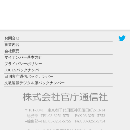
2026年7月31
お問合せ
日更新
事業内容
登録有形文
会社概要
化財となっ
マイナンバー基本方針
た東北大植
プライバシーポリシー
物園八...
FOCUSバックナンバー
日刊官庁通信バックナンバー
文教速報デジタル版バックナンバー
2026年7月29
〒101-0041 東京都千代田区神田須田町2-13-14
日更新
--総務部--TEL 03-3251-5751 FAX 03-3251-5753
県警等と大
--編集部--TEL 03-3251-5755 FAX 03-3251-5754
規模災害時
連携協定を