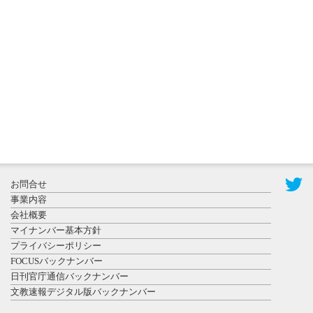
登録有形文
化財となっ
た東北大植
物園八...
2026年7月29
日更新
県警等と大
規模災害時
お問合せ
連携協定を
事業内容
締結し...
会社概要
マイナンバー基本方針
プライバシーポリシー
FOCUSバックナンバー
日刊官庁通信バックナンバー
文教速報デジタル版バックナンバー