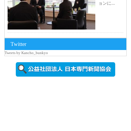
ョンに...
2026年8月3日
Twitter
更新
Tweets by Kancho_bunkyo
秋田大に設
置されたフ
ォトスポッ
ト （8...
2026年7月31
日更新