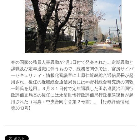
春の国家公務員人事異動が4月1日付で発令された。定期異動と
辞職及び定年退職に伴うもので、総務省関係では、官房サイバ
ーセキュリティ・情報化審議官に上原仁近畿総合通信局長が起
用され、後任の近畿総合通信局長には㈱野村総合研究所の関敬
一郎氏を起用。３月３１日付で定年退職した田名邊賢治四国行
政評価支局長の後任には永留世悟行政評価局行政相談課長が起
用された（写真：中央合同庁舎第２号館）。【行政評価情報
第3043号】