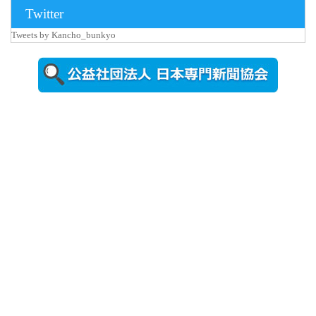
Twitter
Tweets by Kancho_bunkyo
2026年8月5日
更新
農工大で大
学院生のト
ークセッシ
ョンに...
2026年8月3日
更新
秋田大に設
置されたフ
ォトスポッ
ト （8...