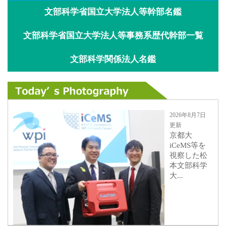
文部科学省国立大学法人等幹部名鑑
文部科学省国立大学法人等事務系歴代幹部一覧
文部科学関係法人名鑑
2026年8月7日
更新
京都大
iCeMS等を
視察した松
本文部科学
大...