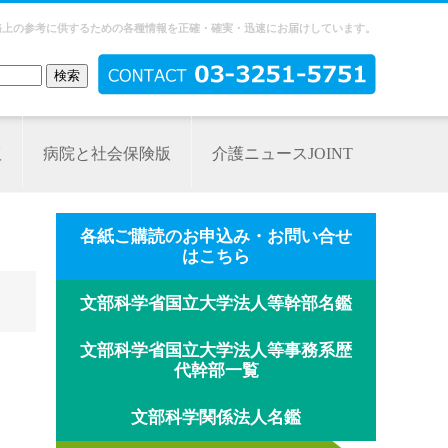
務上の参考に供するための各種情報を正確・確実・迅速にお届けしています。
版
病院と社会保険版
介護ニュースJOINT
各紙ご購読のお申込み・お問い合せ
はこちら
文部科学省国立大学法人等幹部名鑑
文部科学省国立大学法人等事務系歴
代幹部一覧
文部科学関係法人名鑑