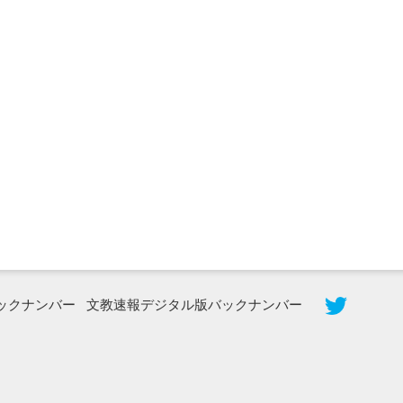
2026年8月5日更新
農工大で大学院生のトークセッション
に...
ックナンバー
文教速報デジタル版バックナンバー