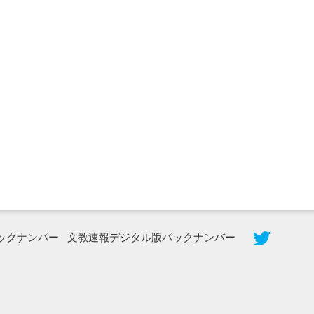
2026年8月3日更新
秋田大に設置されたフォトスポット
（8...
ックナンバー
文教速報デジタル版バックナンバー
2026年7月31日更新
登録有形文化財となった東北大植物園
八...