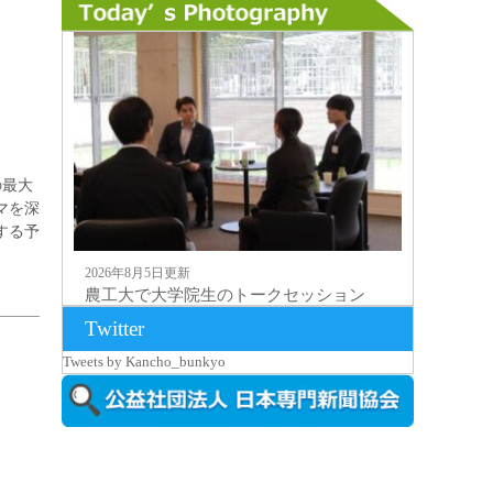
の最大
マを深
する予
2026年8月5日更新
農工大で大学院生のトークセッション
に...
Twitter
Tweets by Kancho_bunkyo