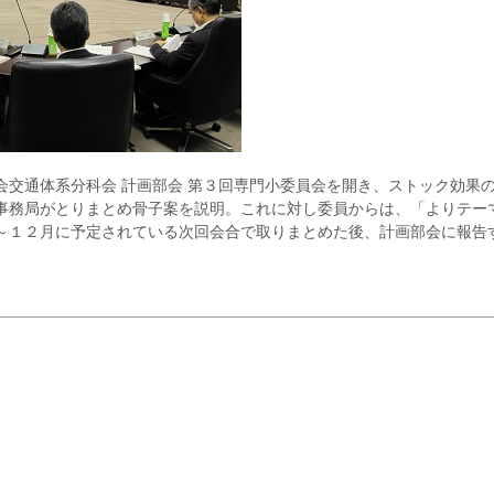
交通体系分科会 計画部会 第３回専門小委員会を開き、ストック効果
事務局がとりまとめ骨子案を説明。これに対し委員からは、「よりテー
～１２月に予定されている次回会合で取りまとめた後、計画部会に報告