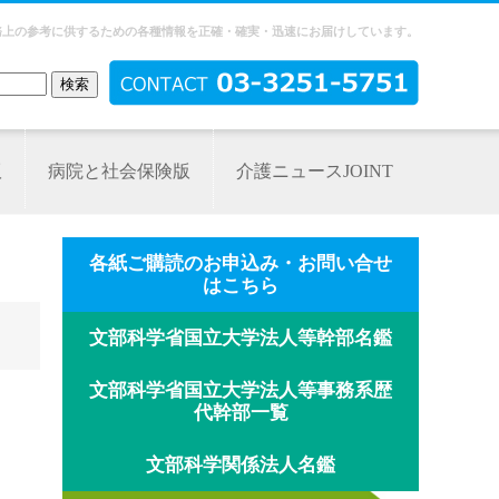
務上の参考に供するための各種情報を正確・確実・迅速にお届けしています。
版
病院と社会保険版
介護ニュースJOINT
各紙ご購読のお申込み・お問い合せ
はこちら
文部科学省国立大学法人等幹部名鑑
文部科学省国立大学法人等事務系歴
代幹部一覧
文部科学関係法人名鑑