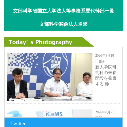
文部科学省国立大学法人等事務系歴代幹部一覧
文部科学関係法人名鑑
2026年8月10
日更新
新大学院研
究科の来春
開設を発表
する 静...
2026年8月7日
更新
Twitter
京都大