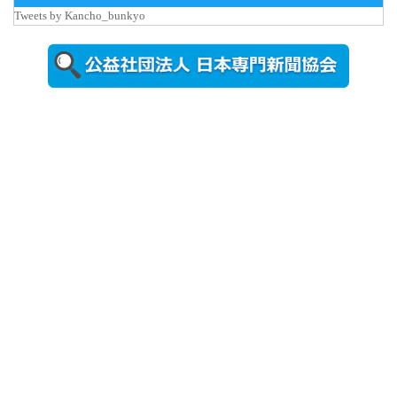
iCeMS等を
Tweets by Kancho_bunkyo
視察した松
本文部科学
大...
2026年8月5日
更新
農工大で大
学院生のト
ークセッシ
ョンに...