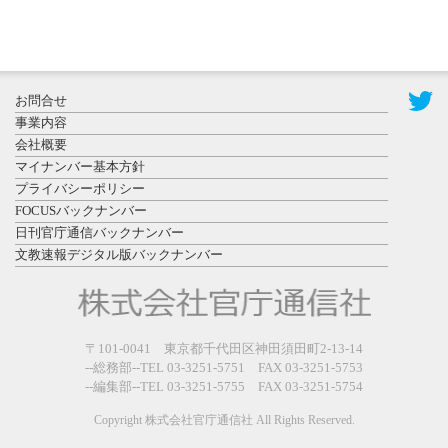
2026年8月3日
更新
秋田大に設
置されたフ
お問合せ
ォトスポッ
事業内容
ト （8...
会社概要
マイナンバー基本方針
プライバシーポリシー
FOCUSバックナンバー
日刊官庁通信バックナンバー
文教速報デジタル版バックナンバー
2026年7月31
日更新
登録有形文
〒101-0041 東京都千代田区神田須田町2-13-14
化財となっ
--総務部--TEL 03-3251-5751 FAX 03-3251-5753
た東北大植
--編集部--TEL 03-3251-5755 FAX 03-3251-5754
物園八...
Copyright 株式会社官庁通信社 All Rights Reserved.