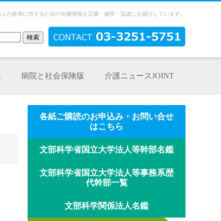
務上の参考に供するための各種情報を正確・確実・迅速にお届けしています。
版
病院と社会保険版
介護ニュースJOINT
各紙ご購読のお申込み・お問い合せ
はこちら
文部科学省国立大学法人等幹部名鑑
文部科学省国立大学法人等事務系歴
代幹部一覧
文部科学関係法人名鑑