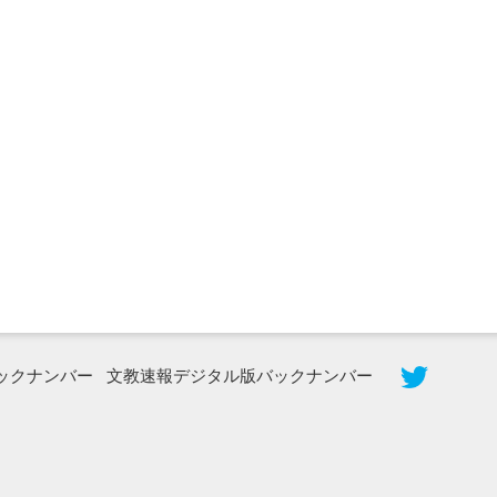
2026年8月3日更新
秋田大に設置されたフォトスポット
（8...
ックナンバー
文教速報デジタル版バックナンバー
2026年7月31日更新
登録有形文化財となった東北大植物園
八...