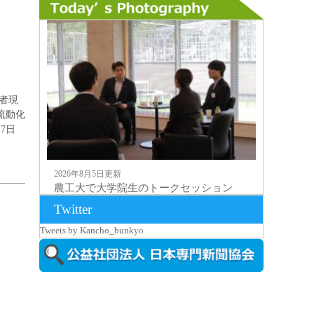
者現
流動化
7日
2026年8月5日更新
農工大で大学院生のトークセッション
に...
Twitter
Tweets by Kancho_bunkyo