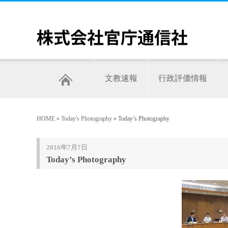
文教速報
行政評価情報
HOME
»
Today's Photography
» Today’s Photography
2016年7月7日
Today’s Photography