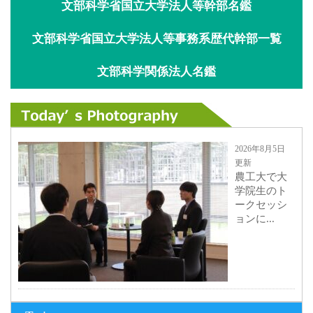
文部科学省国立大学法人等幹部名鑑
文部科学省国立大学法人等事務系歴代幹部一覧
文部科学関係法人名鑑
2026年8月5日
更新
農工大で大
学院生のト
ークセッシ
ョンに...
2026年8月3日