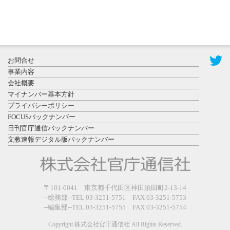
2026年7月29
日更新
県警等と大
規模災害時
お問合せ
連携協定を
事業内容
締結し...
会社概要
マイナンバー基本方針
プライバシーポリシー
FOCUSバックナンバー
日刊官庁通信バックナンバー
文教速報デジタル版バックナンバー
2026年7月27
日更新
教育学部と
政経学部の
〒101-0041 東京都千代田区神田須田町2-13-14
来春開設決
--総務部--TEL 03-3251-5751 FAX 03-3251-5753
--編集部--TEL 03-3251-5755 FAX 03-3251-5754
定を祝...
Copyright 株式会社官庁通信社 All Rights Reserved.