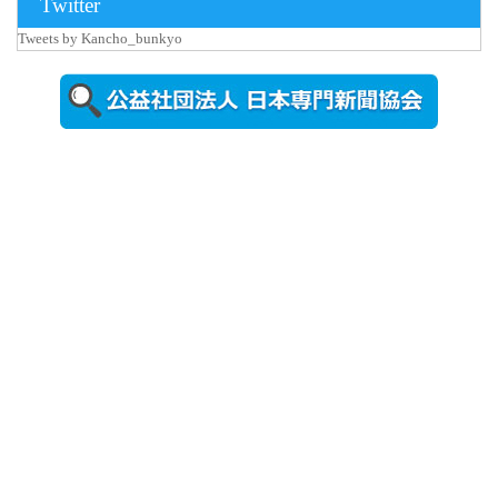
Twitter
更新
Tweets by Kancho_bunkyo
秋田大に設
置されたフ
ォトスポッ
ト （8...
2026年7月31
日更新
登録有形文
化財となっ
た東北大植
物園八...