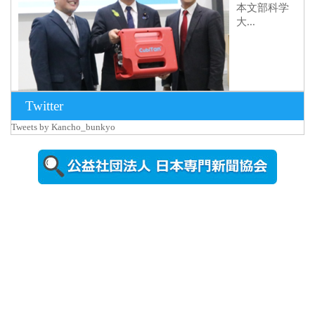
本文部科学
大...
Twitter
Tweets by Kancho_bunkyo
2026年8月5日
更新
農工大で大
学院生のト
ークセッシ
ョンに...
2026年8月3日