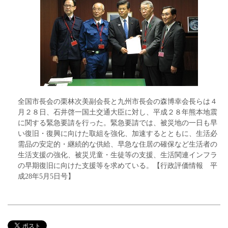
全国市長会の栗林次美副会長と九州市長会の森博幸会長らは４
月２８日、石井啓一国土交通大臣に対し、平成２８年熊本地震
に関する緊急要請を行った。緊急要請では、被災地の一日も早
い復旧・復興に向けた取組を強化、加速するとともに、生活必
需品の安定的・継続的な供給、早急な住居の確保など生活者の
生活支援の強化、被災児童・生徒等の支援、生活関連インフラ
の早期復旧に向けた支援等を求めている。【行政評価情報 平
成28年5月5日号】