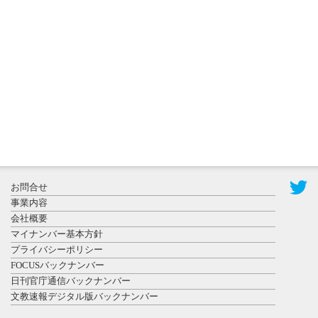
更新
秋田大に設
置されたフ
ォトスポッ
ト （8...
2026年7月31
お問合せ
日更新
事業内容
登録有形文
会社概要
化財となっ
マイナンバー基本方針
た東北大植
プライバシーポリシー
物園八...
FOCUSバックナンバー
日刊官庁通信バックナンバー
文教速報デジタル版バックナンバー