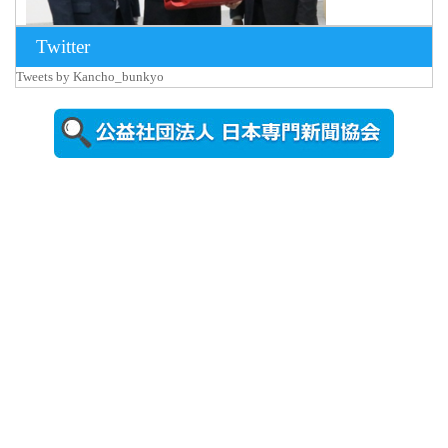
Twitter
Tweets by Kancho_bunkyo
2026年8月5日
更新
農工大で大
学院生のト
ークセッシ
ョンに...
2026年8月3日
更新
秋田大に設
置されたフ
ォトスポッ
ト （8...