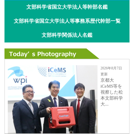
文部科学省国立大学法人等幹部名鑑
文部科学省国立大学法人等事務系歴代幹部一覧
文部科学関係法人名鑑
2026年8月7日
更新
京都大
iCeMS等を
視察した松
本文部科学
大...