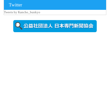
Twitter
Tweets by Kancho_bunkyo
2026年8月5日
更新
農工大で大
学院生のト
ークセッシ
ョンに...
2026年8月3日
更新
秋田大に設
置されたフ
ォトスポッ
ト （8...