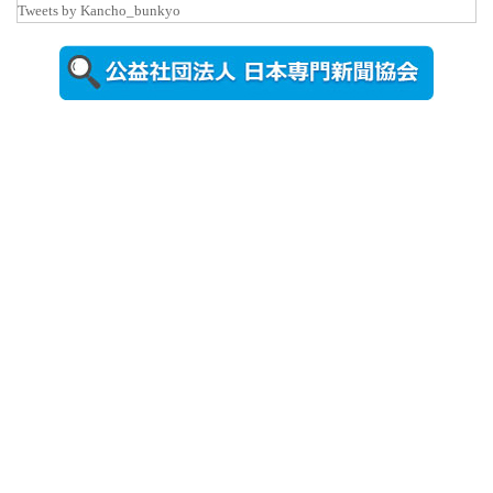
Tweets by Kancho_bunkyo
秋田大に設
置されたフ
ォトスポッ
ト （8...
2026年7月31
日更新
登録有形文
化財となっ
た東北大植
物園八...