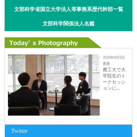
文部科学省国立大学法人等事務系歴代幹部一覧
文部科学関係法人名鑑
2026年8月5日
更新
農工大で大
学院生のト
ークセッシ
ョンに...
2026年8月3日
Twitter
更新