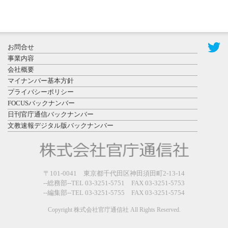
2026年7月29
日更新
県警等と大
規模災害時
お問合せ
連携協定を
事業内容
締結し...
会社概要
マイナンバー基本方針
プライバシーポリシー
FOCUSバックナンバー
日刊官庁通信バックナンバー
文教速報デジタル版バックナンバー
2026年7月27
日更新
教育学部と
政経学部の
〒101-0041 東京都千代田区神田須田町2-13-14
来春開設決
--総務部--TEL 03-3251-5751 FAX 03-3251-5753
--編集部--TEL 03-3251-5755 FAX 03-3251-5754
定を祝...
Copyright 株式会社官庁通信社 All Rights Reserved.