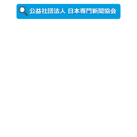
置されたフ
ォトスポッ
ト （8...
2026年7月31
日更新
登録有形文
化財となっ
た東北大植
物園八...
2026年7月29