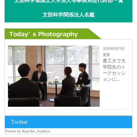
文部科学省国立大学法人等事務系歴代幹部一覧
文部科学関係法人名鑑
2026年8月5日
更新
農工大で大
学院生のト
ークセッシ
ョンに...
2026年8月3日
Twitter
更新
Tweets by Kancho_bunkyo
秋田大に設