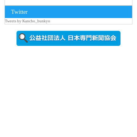
2026年8月3日
Twitter
更新
Tweets by Kancho_bunkyo
秋田大に設
置されたフ
ォトスポッ
ト （8...
2026年7月31
日更新
登録有形文
化財となっ
た東北大植
物園八...