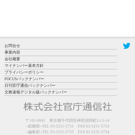
2026年7月29
日更新
県警等と大
規模災害時
お問合せ
連携協定を
事業内容
締結し...
会社概要
マイナンバー基本方針
プライバシーポリシー
FOCUSバックナンバー
日刊官庁通信バックナンバー
文教速報デジタル版バックナンバー
2026年7月27
日更新
教育学部と
政経学部の
〒101-0041 東京都千代田区神田須田町2-13-14
来春開設決
--総務部--TEL 03-3251-5751 FAX 03-3251-5753
--編集部--TEL 03-3251-5755 FAX 03-3251-5754
定を祝...