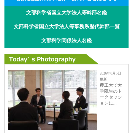
文部科学省国立大学法人等幹部名鑑
文部科学省国立大学法人等事務系歴代幹部一覧
文部科学関係法人名鑑
2026年8月5日
更新
農工大で大
学院生のト
ークセッシ
ョンに...