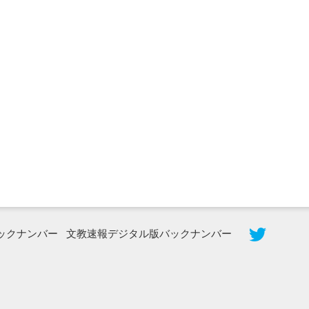
2026年8月5日更新
農工大で大学院生のトークセッション
に...
ックナンバー
文教速報デジタル版バックナンバー