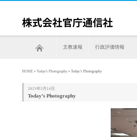
文教速報
行政評価情報
HOME
»
Today's Photography
» Today’s Photography
2025年3月14日
Today’s Photography