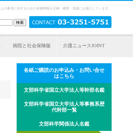
務上の参考に供するための各種情報を正確・確実・迅速にお届けしています。
版
病院と社会保険版
介護ニュースJOINT
各紙ご購読のお申込み・お問い合せ
はこちら
文部科学省国立大学法人等幹部名鑑
文部科学省国立大学法人等事務系歴
代幹部一覧
文部科学関係法人名鑑