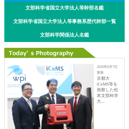
文部科学省国立大学法人等幹部名鑑
文部科学省国立大学法人等事務系歴代幹部一覧
文部科学関係法人名鑑
2026年8月7日
更新
京都大
iCeMS等を
視察した松
本文部科学
大...