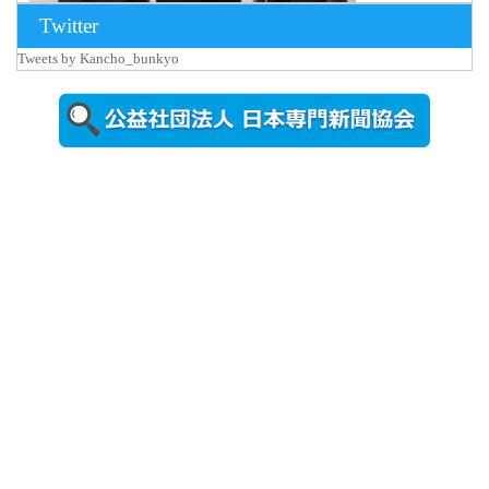
Twitter
Tweets by Kancho_bunkyo
2026年8月5日
更新
農工大で大
学院生のト
ークセッシ
ョンに...
2026年8月3日
更新
秋田大に設
置されたフ
ォトスポッ
ト （8...