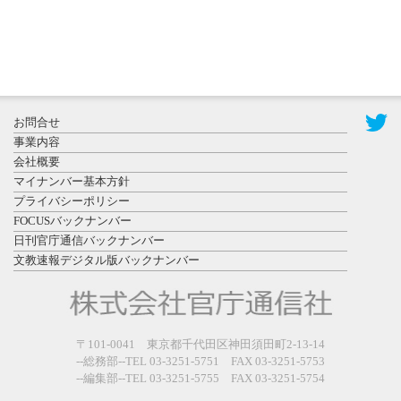
2026年7月31
お問合せ
日更新
事業内容
登録有形文
会社概要
化財となっ
マイナンバー基本方針
た東北大植
プライバシーポリシー
物園八...
FOCUSバックナンバー
日刊官庁通信バックナンバー
文教速報デジタル版バックナンバー
2026年7月29
〒101-0041 東京都千代田区神田須田町2-13-14
日更新
--総務部--TEL 03-3251-5751 FAX 03-3251-5753
県警等と大
--編集部--TEL 03-3251-5755 FAX 03-3251-5754
規模災害時
連携協定を