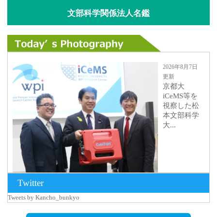
文部科学関係法人名鑑
2026年8月7日
更新
京都大
iCeMS等を
視察した松
本文部科学
大...
Twitter
Tweets by Kancho_bunkyo
2026年8月5日