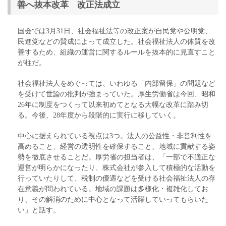
善へ抜本改革 改正法成立
国会では3月31日、社会福祉法等の改正案が自民党や公明党、
民進党などの賛成によって成立した。社会福祉法人の体質を改
善するため、組織の運営に関するルールを抜本的に見直すこと
が柱だ。
社会福祉法人をめぐっては、いわゆる「内部留保」の問題など
を受けて世論の批判が強まっていた。厚生労働省は今回、昭和
26年に制度をつくって以来初めてとなる大幅な改革に踏み切
る。今後、28年度から段階的に実行に移していく。
中心に据えられている視点は3つ。法人の公益性・非営利性を
高めること、経営の透明性を確保すること、地域に貢献する姿
勢を徹底させることだ。厚労省の担当者は、「一部で不適正な
運営が明らかになったり、株式会社が参入して積極的な活動を
行っていたりして、税制の優遇などを受ける社会福祉法人の存
在意義が問われている。地域の課題は多様化・複雑化してお
り、その解消のために中心となって活躍していってもらいた
い」と話す。