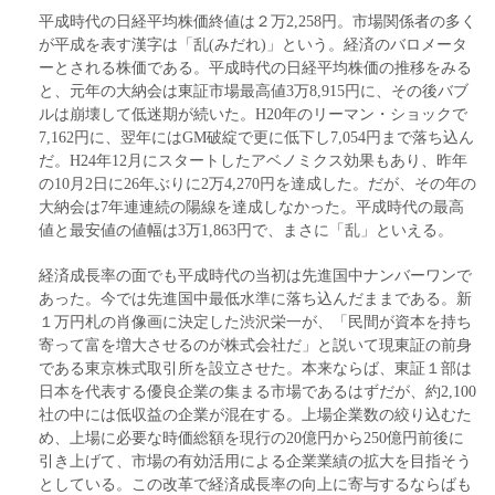
平成時代の日経平均株価終値は２万2,258円。市場関係者の多く
が平成を表す漢字は「乱(みだれ)」という。経済のバロメータ
ーとされる株価である。平成時代の日経平均株価の推移をみる
と、元年の大納会は東証市場最高値3万8,915円に、その後バブ
ルは崩壊して低迷期が続いた。H20年のリーマン・ショックで
7,162円に、翌年にはGM破綻で更に低下し7,054円まで落ち込ん
だ。H24年12月にスタートしたアベノミクス効果もあり、昨年
の10月2日に26年ぶりに2万4,270円を達成した。だが、その年の
大納会は7年連連続の陽線を達成しなかった。平成時代の最高
値と最安値の値幅は3万1,863円で、まさに「乱」といえる。
経済成長率の面でも平成時代の当初は先進国中ナンバーワンで
あった。今では先進国中最低水準に落ち込んだままである。新
１万円札の肖像画に決定した渋沢栄一が、「民間が資本を持ち
寄って富を増大させるのが株式会社だ」と説いて現東証の前身
である東京株式取引所を設立させた。本来ならば、東証１部は
日本を代表する優良企業の集まる市場であるはずだが、約2,100
社の中には低収益の企業が混在する。上場企業数の絞り込むた
め、上場に必要な時価総額を現行の20億円から250億円前後に
引き上げて、市場の有効活用による企業業績の拡大を目指そう
としている。この改革で経済成長率の向上に寄与するならばも