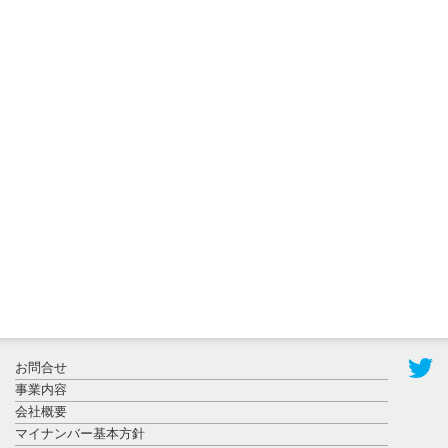
2026年8月3日
更新
秋田大に設
置されたフ
ォトスポッ
ト （8...
2026年7月31
お問合せ
日更新
事業内容
登録有形文
会社概要
化財となっ
マイナンバー基本方針
た東北大植