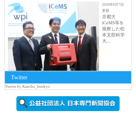
2026年8月7日
更新
京都大
iCeMS等を
視察した松
本文部科学
大...
Twitter
Tweets by Kancho_bunkyo
2026年8月5日
更新
農工大で大
学院生のト
ークセッシ
ョンに...