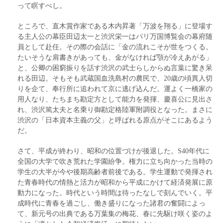
って瞑すべし。
ところで、直木賞作家である木内昇著「万波を翔る」に登場す
る主人公の幕臣田辺太一と渋沢栄一はパリ万国博覧会の幕府随
員として赴任。その際の会話に「金の流れこそが世をつくる。
たいそうな肩書きがあっても、金がなければ顎が冷えあがる」
と、公卿の困窮振りを話す渋沢の武士らしからぬ言葉に驚き呆
れる田辺。そもそも武蔵国血洗島村の農民で、20歳の頃異人切
りを企て、奉行所に追われて京に逃げ込んだ。運よく一橋家の
用人なり、たちまち勘定方として能力を発揮、慶喜公に見出さ
れ、渋沢篤太夫と名乗り御勘定格陸軍附調役となった。まさに
渋沢の「日本資本主義の父」と呼ばれる原点がそこにあるよう
だ。
さて、平成が終わり、昭和の位置づけが後退した。S40年代に
全国の大学で吹き荒れた学園紛争。権力に立ち向かった当時の
学生の大半が今や後期高齢者前後である。学生運動で発揮され
た青春時代の情熱と活力が昭和から平成にかけて経済発展に原
動力になった。時代という時間は待ったなしで刻んでいく。平
成時代に青春を過ごし、働き盛りになった諸君の奮闘によっ
て、新元号の出典である万葉集の梅花、春に先駆け咲く姿のよ