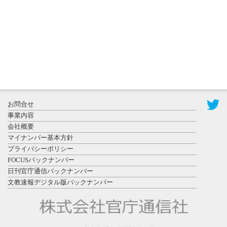
物園八...
2026年7月29
日更新
県警等と大
規模災害時
お問合せ
連携協定を
事業内容
締結し...
会社概要
マイナンバー基本方針
プライバシーポリシー
FOCUSバックナンバー
日刊官庁通信バックナンバー
文教速報デジタル版バックナンバー
2026年7月27
日更新
教育学部と