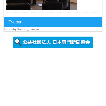
2026年8月3日
Twitter
更新
Tweets by Kancho_bunkyo
秋田大に設
置されたフ
ォトスポッ
ト （8...
2026年7月31
日更新
登録有形文
化財となっ
た東北大植