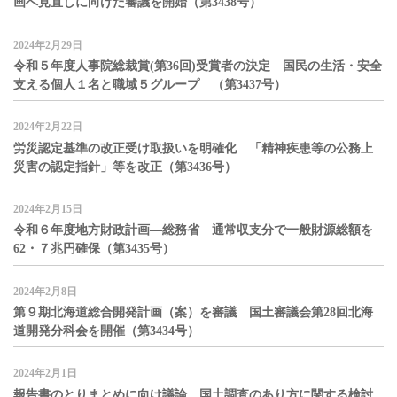
画へ見直しに向けた審議を開始（第3438号）
2024年2月29日
令和５年度人事院総裁賞(第36回)受賞者の決定 国民の生活・安全
支える個人１名と職域５グループ （第3437号）
2024年2月22日
労災認定基準の改正受け取扱いを明確化 「精神疾患等の公務上
災害の認定指針」等を改正（第3436号）
2024年2月15日
令和６年度地方財政計画―総務省 通常収支分で一般財源総額を
62・７兆円確保（第3435号）
2024年2月8日
第９期北海道総合開発計画（案）を審議 国土審議会第28回北海
道開発分科会を開催（第3434号）
2024年2月1日
報告書のとりまとめに向け議論 国土調査のあり方に関する検討