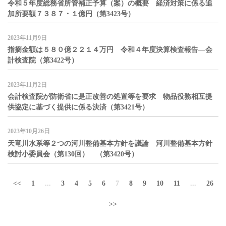
令和５年度総務省所管補正予算（案）の概要 経済対策に係る追
加所要額７３８７・１億円（第3423号）
2023年11月9日
指摘金額は５８０億２２１４万円 令和４年度決算検査報告―会
計検査院（第3422号）
2023年11月2日
会計検査院が防衛省に是正改善の処置等を要求 物品役務相互提
供協定に基づく提供に係る決済（第3421号）
2023年10月26日
天竜川水系等２つの河川整備基本方針を議論 河川整備基本方針
検討小委員会（第130回） （第3420号）
<<
1
...
3
4
5
6
7
8
9
10
11
...
26
>>