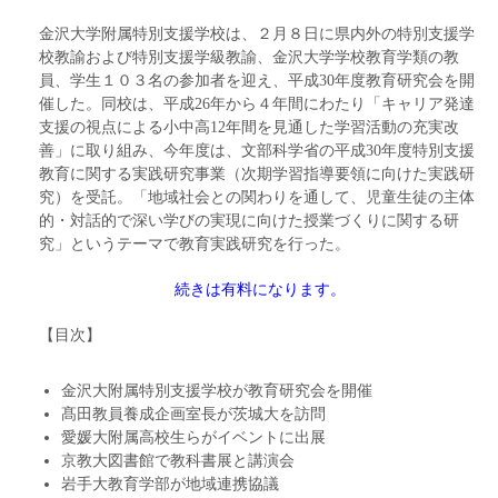
金沢大学附属特別支援学校は、２月８日に県内外の特別支援学
校教諭および特別支援学級教諭、金沢大学学校教育学類の教
員、学生１０３名の参加者を迎え、平成30年度教育研究会を開
催した。同校は、平成26年から４年間にわたり「キャリア発達
支援の視点による小中高12年間を見通した学習活動の充実改
善」に取り組み、今年度は、文部科学省の平成30年度特別支援
教育に関する実践研究事業（次期学習指導要領に向けた実践研
究）を受託。「地域社会との関わりを通して、児童生徒の主体
的・対話的で深い学びの実現に向けた授業づくりに関する研
究」というテーマで教育実践研究を行った。
続きは有料になります。
【目次】
金沢大附属特別支援学校が教育研究会を開催
髙田教員養成企画室長が茨城大を訪問
愛媛大附属高校生らがイベントに出展
京教大図書館で教科書展と講演会
岩手大教育学部が地域連携協議