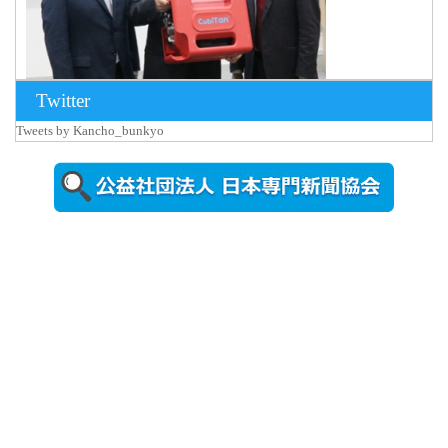
Twitter
Tweets by Kancho_bunkyo
2026年8月5日
更新
農工大で大
学院生のト
ークセッシ
ョンに...
2026年8月3日
更新
秋田大に設