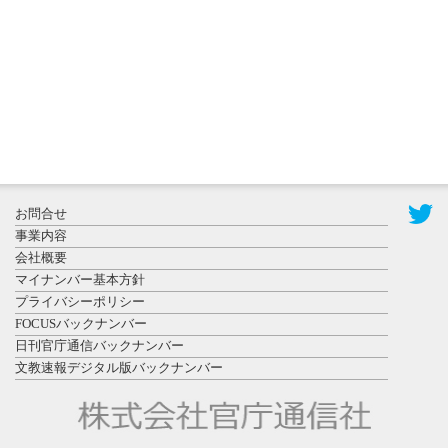
置されたフ
ォトスポッ
ト （8...
2026年7月31
お問合せ
日更新
事業内容
登録有形文
会社概要
化財となっ
マイナンバー基本方針
た東北大植
プライバシーポリシー
物園八...
FOCUSバックナンバー
日刊官庁通信バックナンバー
文教速報デジタル版バックナンバー
2026年7月29