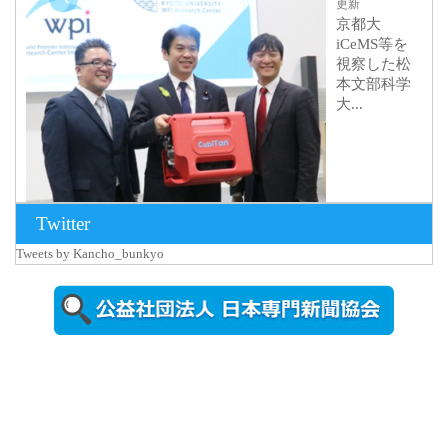
更新
京都大
iCeMS等を
視察した松
本文部科学
大...
Twitter
Tweets by Kancho_bunkyo
2026年8月5日
更新
農工大で大
学院生のト
ークセッシ
ョンに...