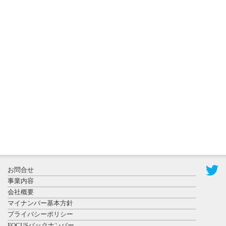
2026年8月3日
更新
秋田大に設
置されたフ
ォトスポッ
ト （8...
2026年7月31
お問合せ
日更新
事業内容
登録有形文
会社概要
化財となっ
マイナンバー基本方針
た東北大植
プライバシーポリシー
物園八...
FOCUSバックナンバー