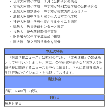
琉球大附属小学校、１月に公開研究発表会
宮崎大附属小学校・中学校が特別支援学級の公開研究会
北教大附属釧路小・中学校が授業力向上セミナー
島根大附属中学生と留学生の日本文化体験
神戸大附属小学校生徒がマルセイユを訪問
鳴教大、教員研修センターと協定
福教大、統合移転50周年事業
財政審が29年度予算編成で建議
国大協、第２回通常総会を開催
本紙の特色
『附属学校ニュース』は昭和40年2月、『文教速報』の姉妹版
として発行いたしました。主に、公開研究発表会など国立大学附
属学校に関連するニュースを中心に編集し、さらに教員養成系大
学諸行政のダイジェストを掲載しております。
購読料金
月額 6.480円 (税込)
刊行日
毎週月曜日