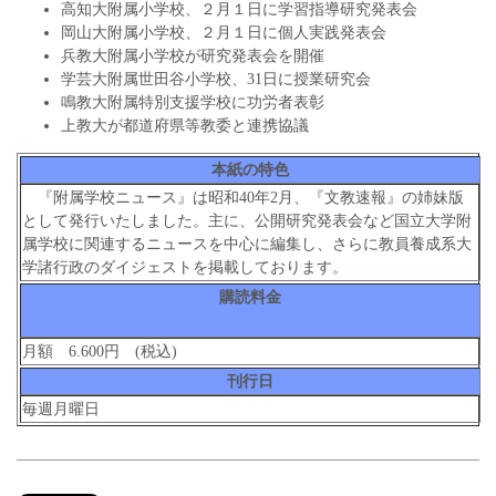
高知大附属小学校、２月１日に学習指導研究発表会
岡山大附属小学校、２月１日に個人実践発表会
兵教大附属小学校が研究発表会を開催
学芸大附属世田谷小学校、31日に授業研究会
鳴教大附属特別支援学校に功労者表彰
上教大が都道府県等教委と連携協議
本紙の特色
『附属学校ニュース』は昭和40年2月、『文教速報』の姉妹版
として発行いたしました。主に、公開研究発表会など国立大学附
属学校に関連するニュースを中心に編集し、さらに教員養成系大
学諸行政のダイジェストを掲載しております。
購読料金
月額 6.600円 (税込)
刊行日
毎週月曜日