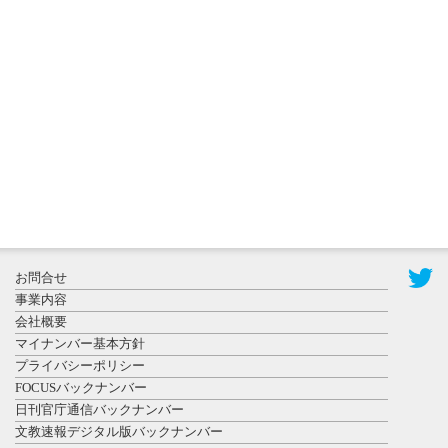
登録有形文
化財となっ
た東北大植
物園八...
2026年7月29
日更新
県警等と大
規模災害時
お問合せ
連携協定を
事業内容
締結し...
会社概要
マイナンバー基本方針
プライバシーポリシー
FOCUSバックナンバー
日刊官庁通信バックナンバー
文教速報デジタル版バックナンバー