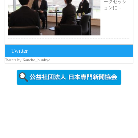
ークセッシ
ョンに...
2026年8月3日
Twitter
更新
Tweets by Kancho_bunkyo
秋田大に設
置されたフ
ォトスポッ
ト （8...
2026年7月31
日更新