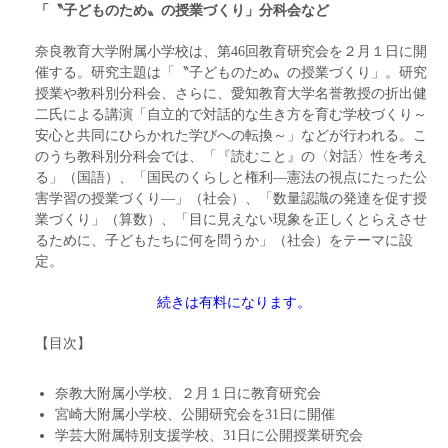
「〝子どものため〟の授業づくり」分科会など
奈良教育大学附属小学校は、第46回教育研究会を２月１日に開
催する。研究主題は「〝子どものため〟の授業づくり」。研究
授業や教科別分科会、さらに、愛知教育大学名誉教授の折出健
二氏による講演「自立的で対話的な生き方を育む学校づくり～
安心と共同にひらかれた学びへの転換～」などが行われる。こ
のうち教科別分科会では、「『読むこと』の〈対話〉性を考え
る」（国語）、「国民のくらしと権利―憲法の視点にたった公
害学習の授業づくり―」（社会）、「数量認識の発達を促す授
業づくり」（算数）、「目に見えない現象を正しくとらえさせ
るために、子どもたちに何を問うか」（社会）をテーマに設
定。
続きは有料になります。
【目次】
奈教大附属小学校、２月１日に教育研究会
宮崎大附属小学校、公開研究会を31日に開催
学芸大附属特別支援学校、31日に公開授業研究会