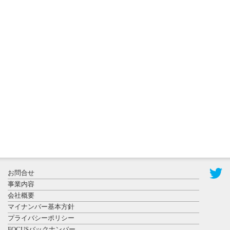
2026年8月3日
更新
秋田大に設
置されたフ
ォトスポッ
ト （8...
2026年7月31
お問合せ
日更新
事業内容
登録有形文
会社概要
化財となっ
マイナンバー基本方針
た東北大植
プライバシーポリシー
物園八...
FOCUSバックナンバー