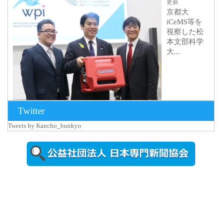
更新
京都大
iCeMS等を
視察した松
本文部科学
大...
Twitter
Tweets by Kancho_bunkyo
2026年8月5日
更新
農工大で大
学院生のト
ークセッシ
ョンに...