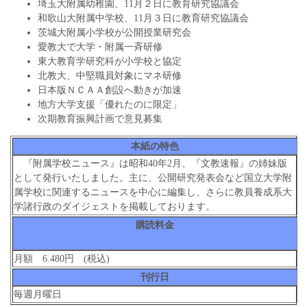
埼玉大附属幼稚園、11月２日に教育研究協議会
和歌山大附属中学校、11月３日に教育研究協議会
茨城大附属小学校が公開授業研究会
愛教大で大学・附属一斉研修
東大教育学研究科が小学校と協定
北教大、中堅職員対象にマネ研修
日本版ＮＣＡＡ創設へ動きが加速
地方大学支援「優れたのに限定」
次期教育振興計画で意見募集
本紙の特色
『附属学校ニュース』は昭和40年2月、『文教速報』の姉妹版
として発行いたしました。主に、公開研究発表会など国立大学附
属学校に関連するニュースを中心に編集し、さらに教員養成系大
学諸行政のダイジェストを掲載しております。
購読料金
月額 6.480円 (税込)
刊行日
毎週月曜日