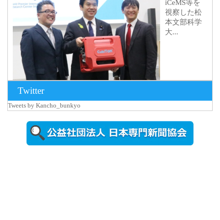
iCeMS等を
視察した松
本文部科学
大...
Twitter
Tweets by Kancho_bunkyo
2026年8月5日
更新
農工大で大
学院生のト
ークセッシ
ョンに...