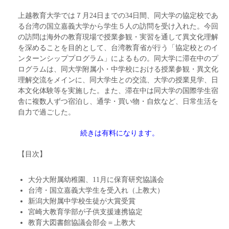
上越教育大学では７月24日までの34日間、同大学の協定校であ
る台湾の国立嘉義大学から学生５人の訪問を受け入れた。今回
の訪問は海外の教育現場で授業参観・実習を通して異文化理解
を深めることを目的として、台湾教育省が行う「協定校とのイ
ンターンシッププログラム」によるもの。同大学に滞在中のプ
ログラムは、同大学附属小・中学校における授業参観・異文化
理解交流をメインに、同大学生との交流、大学の授業見学、日
本文化体験等を実施した。また、滞在中は同大学の国際学生宿
舎に複数人ずつ宿泊し、通学・買い物・自炊など、日常生活を
自力で過ごした。
続きは有料になります。
【目次】
大分大附属幼稚園、11月に保育研究協議会
台湾・国立嘉義大学生を受入れ（上教大）
新潟大附属中学校生徒が大賞受賞
宮崎大教育学部が子供支援連携協定
教育大図書館協議会部会＝上教大