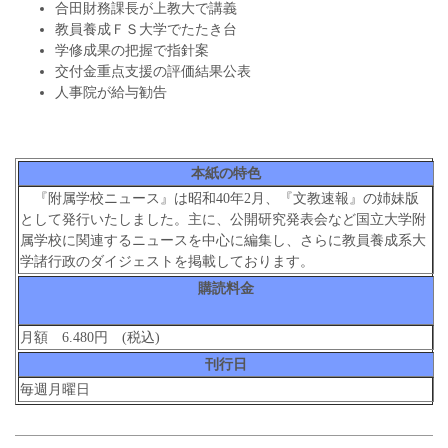
合田財務課長が上教大で講義
教員養成ＦＳ大学でたたき台
学修成果の把握で指針案
交付金重点支援の評価結果公表
人事院が給与勧告
本紙の特色
『附属学校ニュース』は昭和40年2月、『文教速報』の姉妹版
として発行いたしました。主に、公開研究発表会など国立大学附
属学校に関連するニュースを中心に編集し、さらに教員養成系大
学諸行政のダイジェストを掲載しております。
購読料金
月額 6.480円 (税込)
刊行日
毎週月曜日