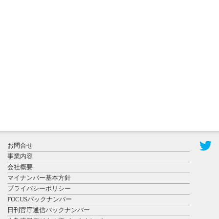
2026年8月3日
更新
秋田大に設
置されたフ
ォトスポッ
ト （8...
2026年7月31
お問合せ
日更新
事業内容
登録有形文
会社概要
化財となっ
マイナンバー基本方針
た東北大植
プライバシーポリシー
物園八...
FOCUSバックナンバー
日刊官庁通信バックナンバー