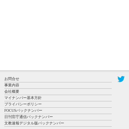
2026年8月3日
更新
秋田大に設
置されたフ
ォトスポッ
ト （8...
2026年7月31
お問合せ
日更新
事業内容
登録有形文
会社概要
化財となっ
マイナンバー基本方針
た東北大植
プライバシーポリシー
物園八...
FOCUSバックナンバー
日刊官庁通信バックナンバー
文教速報デジタル版バックナンバー