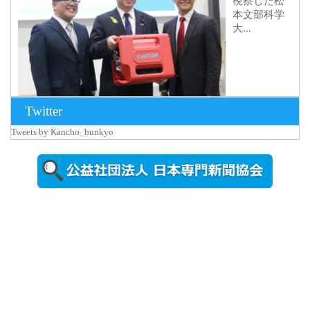
視察した松
本文部科学
大...
Twitter
Tweets by Kancho_bunkyo
2026年8月5日
更新
農工大で大
学院生のト
ークセッシ
ョンに...