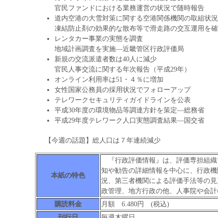
官民ファンドにおける業務運営の状況で随時報告
道内空港の大雪対策に関する空港関係機関の取組状況
凍結防止剤の効果的な散布等で滑走路の交互運用を確
レンタカー事業の実態を調査
地域計画調査を実施―近畿管区行政評価局
新規の交流派遣者数は40人に減少
官民人事交流に関する年次報告（平成29年）
オンライン利用率は51・４％に増加
女性国家公務員の採用状況でフォローアップ
テレワークセキュリティガイドラインを公表
平成30年度の環境物品等調達方針を策定―総務省
平成29年度テレワーク人口実態調査結果―国交省
【今週の話題】総人口は７年連続減少
『行政評価情報』は、評価専担組織
知や勧告の詳細情報を中心に、行政機
本紙の特色
況、第三者機関による評価手法等の見
政管理、地方行政の他、人事院や会計
購読料金
月額 6.480円 (税込)
刊行日
毎週木曜日