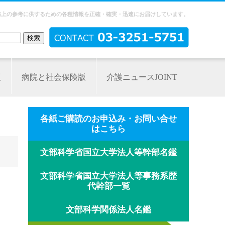
務上の参考に供するための各種情報を正確・確実・迅速にお届けしています。
版
病院と社会保険版
介護ニュースJOINT
各紙ご購読のお申込み・お問い合せ
はこちら
文部科学省国立大学法人等幹部名鑑
文部科学省国立大学法人等事務系歴
代幹部一覧
文部科学関係法人名鑑