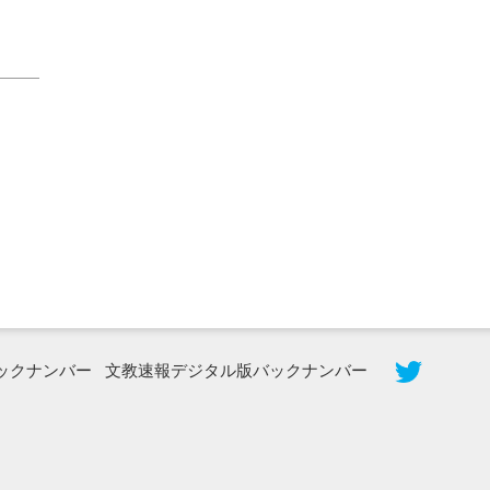
2026年8月5日更新
農工大で大学院生のトークセッション
に...
ックナンバー
文教速報デジタル版バックナンバー