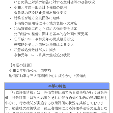
いじめ防止対策の勧告に対する文科省等の改善状況
令和元年度一般会計予備費の使用
救急隊の感染防止資器材確保支援
総務省が地方公共団体に連絡
予備費の使用等に伴う地方負担への対応
〇品質確保に向けた取組の強化等を追加
公的統計の整備に関する基本的な計画の変更案
〇平成31年・令和元年の懲戒処分状況
懲戒処分受けた国家公務員は２９６人
〇懲戒処分数は89人に減少
令和元年10～12月期の懲戒処分状況
【今週の話題】
令和２年地価公示―国交省
地価変動率は三大都市圏中心に緩やかな上昇傾向
本紙の特色
『行政評価情報』は、評価専担組織である総務省が行う政策評
価、行政評価・監視の結果とそれに伴う通知や勧告の詳細情報を
中心に、行政機関が実施する政策評価の状況を掲載しておりま
す。勧告後の改善状況、第三者機関による評価手法等の見直しな