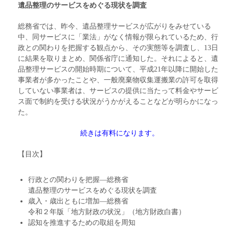
遺品整理のサービスをめぐる現状を調査
総務省では、昨今、遺品整理サービスが広がりをみせている
中、同サービスに「業法」がなく情報が限られているため、行
政との関わりを把握する観点から、その実態等を調査し、13日
に結果を取りまとめ、関係省庁に通知した。それによると、遺
品整理サービスの開始時期について、平成21年以降に開始した
事業者が多かったことや、一般廃棄物収集運搬業の許可を取得
していない事業者は、サービスの提供に当たって料金やサービ
ス面で制約を受ける状況がうかがえることなどが明らかになっ
た。
続きは有料になります。
【目次】
行政との関わりを把握―総務省
遺品整理のサービスをめぐる現状を調査
歳入・歳出ともに増加―総務省
令和２年版「地方財政の状況」（地方財政白書）
認知を推進するための取組を周知