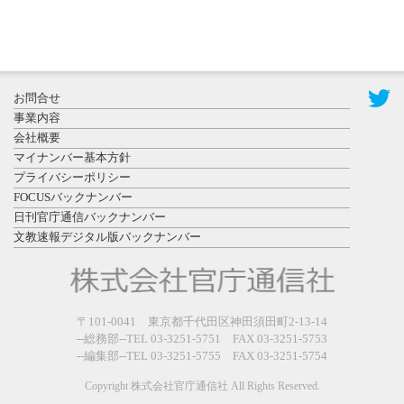
2026年7月31
お問合せ
日更新
事業内容
登録有形文
会社概要
化財となっ
マイナンバー基本方針
た東北大植
プライバシーポリシー
物園八...
FOCUSバックナンバー
日刊官庁通信バックナンバー
文教速報デジタル版バックナンバー
2026年7月29
〒101-0041 東京都千代田区神田須田町2-13-14
日更新
--総務部--TEL 03-3251-5751 FAX 03-3251-5753
県警等と大
--編集部--TEL 03-3251-5755 FAX 03-3251-5754
規模災害時
連携協定を
Copyright 株式会社官庁通信社 All Rights Reserved.
締結し...