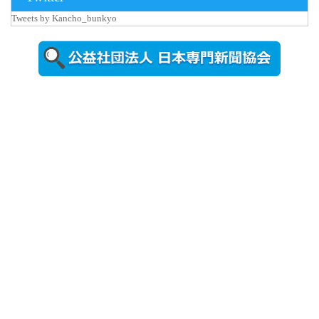
Tweets by Kancho_bunkyo
2026年8月5日
更新
農工大で大
学院生のト
ークセッシ
ョンに...
2026年8月3日
更新
秋田大に設
置されたフ
ォトスポッ
ト （8...