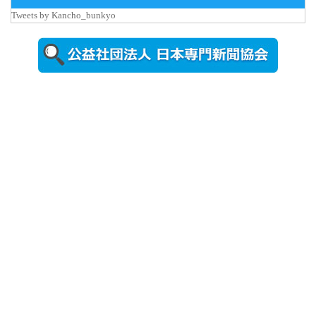
Tweets by Kancho_bunkyo
2026年8月5日
更新
農工大で大
学院生のト
ークセッシ
ョンに...
2026年8月3日
更新
秋田大に設
置されたフ
ォトスポッ
ト （8...