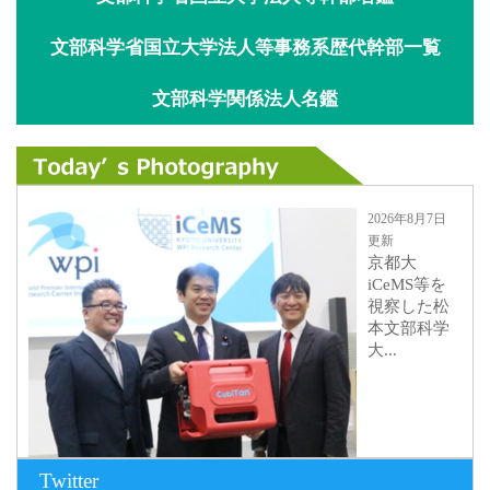
文部科学省国立大学法人等事務系歴代幹部一覧
文部科学関係法人名鑑
2026年8月7日
更新
京都大
iCeMS等を
視察した松
本文部科学
大...
Twitter