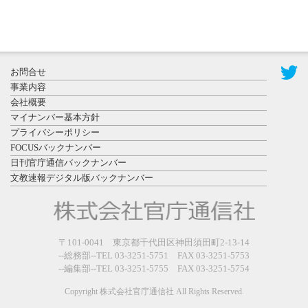
2026年7月31
お問合せ
日更新
事業内容
登録有形文
会社概要
化財となっ
マイナンバー基本方針
た東北大植
プライバシーポリシー
物園八...
FOCUSバックナンバー
日刊官庁通信バックナンバー
文教速報デジタル版バックナンバー
2026年7月29
〒101-0041 東京都千代田区神田須田町2-13-14
日更新
--総務部--TEL 03-3251-5751 FAX 03-3251-5753
県警等と大
--編集部--TEL 03-3251-5755 FAX 03-3251-5754
規模災害時
連携協定を
Copyright 株式会社官庁通信社 All Rights Reserved.
締結し...