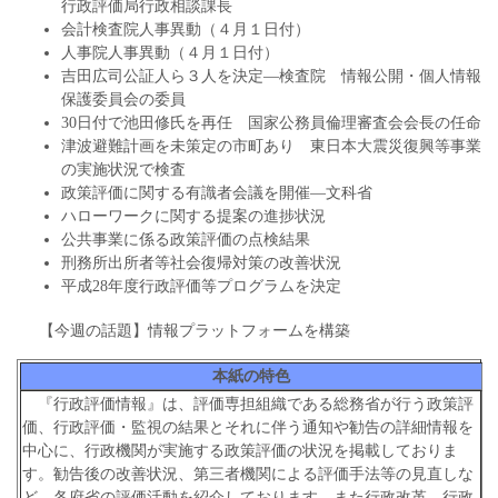
行政評価局行政相談課長
会計検査院人事異動（４月１日付）
人事院人事異動（４月１日付）
吉田広司公証人ら３人を決定―検査院 情報公開・個人情報
保護委員会の委員
30日付で池田修氏を再任 国家公務員倫理審査会会長の任命
津波避難計画を未策定の市町あり 東日本大震災復興等事業
の実施状況で検査
政策評価に関する有識者会議を開催―文科省
ハローワークに関する提案の進捗状況
公共事業に係る政策評価の点検結果
刑務所出所者等社会復帰対策の改善状況
平成28年度行政評価等プログラムを決定
【今週の話題】情報プラットフォームを構築
本紙の特色
『行政評価情報』は、評価専担組織である総務省が行う政策評
価、行政評価・監視の結果とそれに伴う通知や勧告の詳細情報を
中心に、行政機関が実施する政策評価の状況を掲載しておりま
す。勧告後の改善状況、第三者機関による評価手法等の見直しな
ど、各府省の評価活動を紹介しております。また行政改革、行政