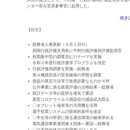
ンター長を官房参事官に起用した。
続き
【目次】
総務省人事異動（４月１日付）
四国行政評価支局長に中村行政評価局評価監視官
短期集中型の調査含む11テーマを実施
令和２年度行政評価等プログラムを決定
行政評価局調査を実施―総務省
第４種踏切道の安全確保の実態を調査
便益の算定方法等で改善必要なものが４件
公共事業に係る政策評価の点検結果―総務省
統計データ等の提供を連名で要請
新型コロナウイルス感染症の感染拡大防止
〇タブレット端末等の汎用機を活用
電子投票システムの技術的条件を改定
〇学生等の学習に係る通信環境の確保求める
電気通信事業者関連４団体へ要請―総務省
〇21手続全体での利用率は52・６％