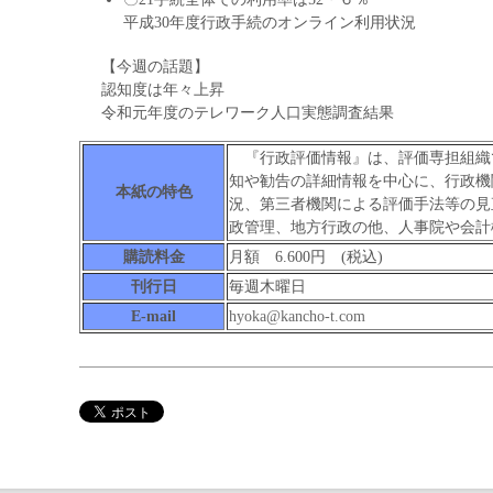
平成30年度行政手続のオンライン利用状況
【今週の話題】
認知度は年々上昇
令和元年度のテレワーク人口実態調査結果
『行政評価情報』は、評価専担組織
知や勧告の詳細情報を中心に、行政機
本紙の特色
況、第三者機関による評価手法等の見
政管理、地方行政の他、人事院や会計
購読料金
月額 6.600円 (税込)
刊行日
毎週木曜日
E-mail
hyoka@kancho-t.com