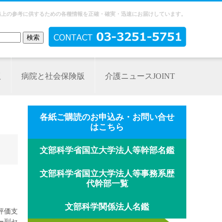
務上の参考に供するための各種情報を正確・確実・迅速にお届けしています。
版
病院と社会保険版
介護ニュースJOINT
各紙ご購読のお申込み・お問い合せ
はこちら
文部科学省国立大学法人等幹部名鑑
文部科学省国立大学法人等事務系歴
代幹部一覧
文部科学関係法人名鑑
評価支
ー副セ