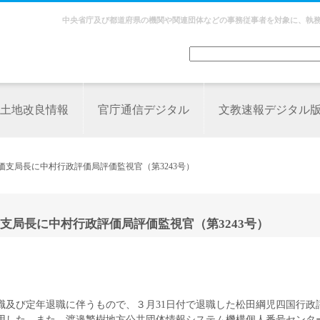
中央省庁及び都道府県の機関や関連団体などの事務従事者を対象に、執
土地改良情報
官庁通信デジタル
文教速報デジタル
価支局長に中村行政評価局評価監視官（第3243号）
支局長に中村行政評価局評価監視官（第3243号）
職及び定年退職に伴うもので、３月31日付で退職した松田綱児四国行政
用した。また、渡邉繁樹地方公共団体情報システム機構個人番号センタ