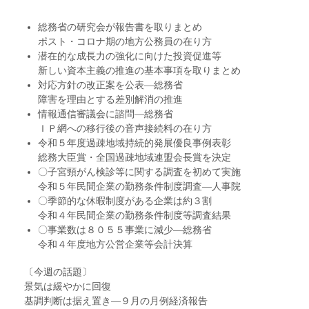
総務省の研究会が報告書を取りまとめ
ポスト・コロナ期の地方公務員の在り方
潜在的な成長力の強化に向けた投資促進等
新しい資本主義の推進の基本事項を取りまとめ
対応方針の改正案を公表―総務省
障害を理由とする差別解消の推進
情報通信審議会に諮問―総務省
ＩＰ網への移行後の音声接続料の在り方
令和５年度過疎地域持続的発展優良事例表彰
総務大臣賞・全国過疎地域連盟会長賞を決定
〇子宮頸がん検診等に関する調査を初めて実施
令和５年民間企業の勤務条件制度調査―人事院
〇季節的な休暇制度がある企業は約３割
令和４年民間企業の勤務条件制度等調査結果
〇事業数は８０５５事業に減少―総務省
令和４年度地方公営企業等会計決算
〔今週の話題〕
景気は緩やかに回復
基調判断は据え置き―９月の月例経済報告