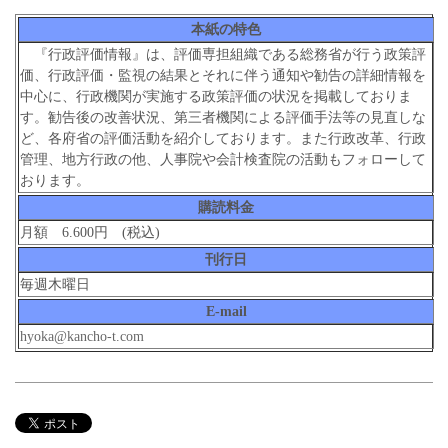
本紙の特色
『行政評価情報』は、評価専担組織である総務省が行う政策評
価、行政評価・監視の結果とそれに伴う通知や勧告の詳細情報を
中心に、行政機関が実施する政策評価の状況を掲載しておりま
す。勧告後の改善状況、第三者機関による評価手法等の見直しな
ど、各府省の評価活動を紹介しております。また行政改革、行政
管理、地方行政の他、人事院や会計検査院の活動もフォローして
おります。
購読料金
月額 6.600円 (税込)
刊行日
毎週木曜日
E-mail
hyoka@kancho-t.com