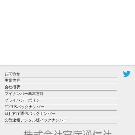
秋田大に設
置されたフ
ォトスポッ
ト （8...
2026年7月31
お問合せ
日更新
事業内容
登録有形文
会社概要
化財となっ
マイナンバー基本方針
た東北大植
プライバシーポリシー
物園八...
FOCUSバックナンバー
日刊官庁通信バックナンバー
文教速報デジタル版バックナンバー