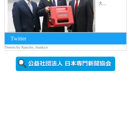
大...
Twitter
Tweets by Kancho_bunkyo
2026年8月5日
更新
農工大で大
学院生のト
ークセッシ
ョンに...
2026年8月3日
更新