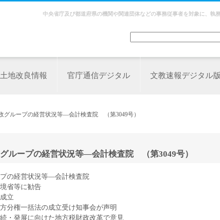
中央省庁及び都道府県の機関や関連団体などの事務従事者を対象に、執
土地改良情報
官庁通信デジタル
文教速報デジタル
政グループの経営状況等―会計検査院 （第3049号）
グループの経営状況等―会計検査院 （第3049号）
プの経営状況等―会計検査院
境省等に勧告
成立
方分権一括法の成立受け知事会が声明
続・発展に向けた地方税財政改革で意見