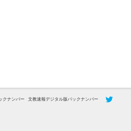
2026年8月5日更新
農工大で大学院生のトークセッション
に...
ックナンバー
文教速報デジタル版バックナンバー