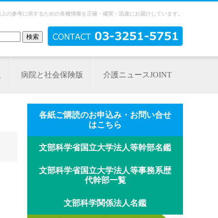
務上の参考に供するための各種情報を正確・確実・迅速にお届けしています。
版
病院と社会保険版
介護ニュースJOINT
各紙ご購読のお申込み・お問い合せ
はこちら
文部科学省国立大学法人等幹部名鑑
文部科学省国立大学法人等事務系歴
代幹部一覧
文部科学関係法人名鑑