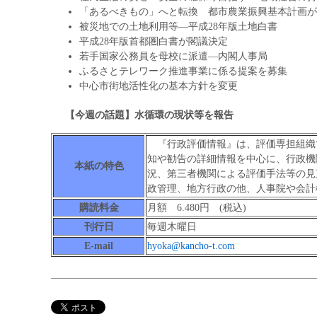
「あるべきもの」へと転換 都市農業振興基本計画が
被災地での土地利用等―平成28年版土地白書
平成28年版首都圏白書が閣議決定
若手国家公務員を母校に派遣―内閣人事局
ふるさとテレワーク推進事業に係る提案を募集
中心市街地活性化の基本方針を変更
【今週の話題】水循環の現状等を報告
『行政評価情報』は、評価専担組織
知や勧告の詳細情報を中心に、行政機
本紙の特色
況、第三者機関による評価手法等の見
政管理、地方行政の他、人事院や会計
購読料金
月額 6.480円 (税込)
刊行日
毎週木曜日
E-mail
hyoka@kancho-t.com